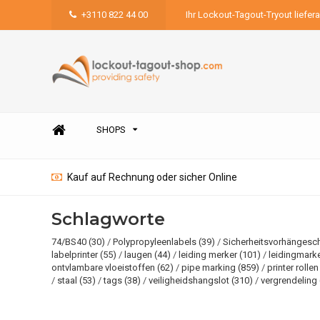
+3110 822 44 00
Ihr Lockout-Tagout-Tryout liefer
SHOPS
Kauf auf Rechnung oder sicher Online
Schlagworte
74/BS40
(30)
/
Polypropyleenlabels
(39)
/
Sicherheitsvorhängesc
labelprinter
(55)
/
laugen
(44)
/
leiding merker
(101)
/
leidingmark
ontvlambare vloeistoffen
(62)
/
pipe marking
(859)
/
printer rolle
/
staal
(53)
/
tags
(38)
/
veiligheidshangslot
(310)
/
vergrendeling