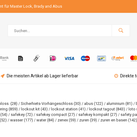
ant für Master Lock, Brady and Abus
Die meisten Artikel ab Lager lieferbar
Direkte 
hloss.
(28)
/
Sicherhiets-Vorhängeschloss
(30)
/
abus
(122)
/
aluminium
(81)
/
ering
(859)
/
lockout kit
(43)
/
lockout station
(41)
/
lockout tagout
(843)
/
loto
n
(54)
/
safekey
(72)
/
safekey compact
(27)
/
safekey kompakt
(27)
/
safety p
(52)
/
wasser
(177)
/
water
(84)
/
zenex
(59)
/
zuren
(39)
/
zuren en basen
(142