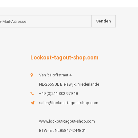
Senden
Lockout-tagout-shop.com
Van 't Hoffstraat 4
NL-2665 JL Bleiswijk, Niederlande
+49 (0)211 302 979 18
sales@lockout-tagout-shop.com
www.lockout-tagout-shop.com
BTW-nr : NL858474244B01