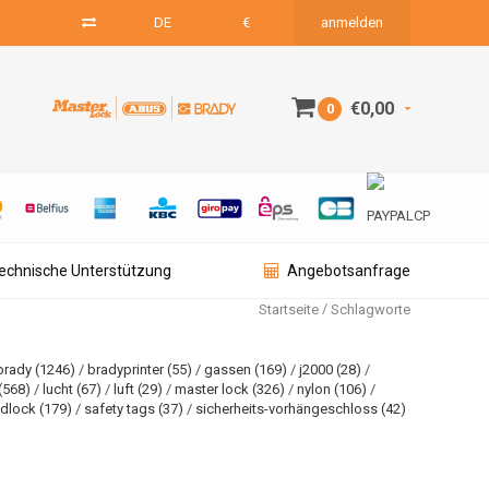
DE
€
anmelden
€0,00
0
technische Unterstützung
Angebotsanfrage
/
Startseite
Schlagworte
brady
(1246)
/
bradyprinter
(55)
/
gassen
(169)
/
j2000
(28)
/
(568)
/
lucht
(67)
/
luft
(29)
/
master lock
(326)
/
nylon
(106)
/
adlock
(179)
/
safety tags
(37)
/
sicherheits-vorhängeschloss
(42)
)