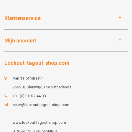
Klantenservice
Mijn account
Lockout-tagout-shop.com
Van 't Hoffstraat 4
2665 JL Bleiswijk, The Netherlands
+31 (0)10 822 44 00
sales@lockout-tagout-shop.com
www.lockout-tagout-shop.com
BTW-nr : NL858474244B01