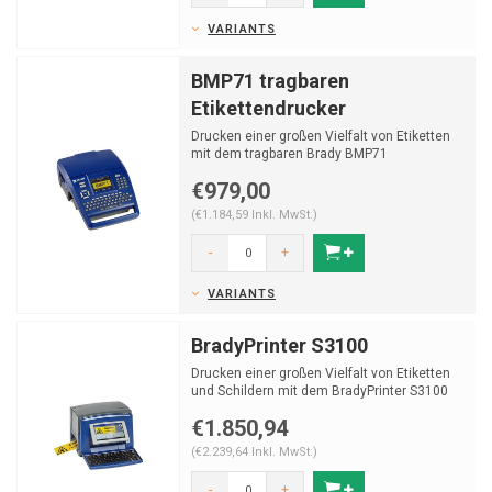
VARIANTS
BMP71 tragbaren
Etikettendrucker
Drucken einer großen Vielfalt von Etiketten
mit dem tragbaren Brady BMP71
Etikettendrucker.
€979,00
*Dies...
(€1.184,59 Inkl. MwSt.)
-
+
VARIANTS
BradyPrinter S3100
Drucken einer großen Vielfalt von Etiketten
und Schildern mit dem BradyPrinter S3100
€1.850,94
(€2.239,64 Inkl. MwSt.)
-
+