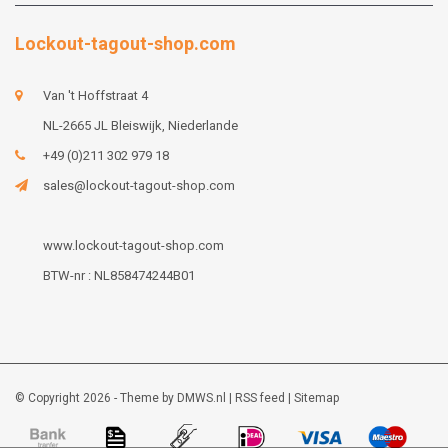
Lockout-tagout-shop.com
Van 't Hoffstraat 4
NL-2665 JL Bleiswijk, Niederlande
+49 (0)211 302 979 18
sales@lockout-tagout-shop.com
www.lockout-tagout-shop.com
BTW-nr : NL858474244B01
© Copyright 2026 - Theme by
DMWS.nl
|
RSS feed
|
Sitemap