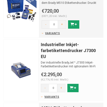
dem Brady M510 Etikettendrucker. Druckt
Etiketten mit ei...
€720,00
(€871,20 Inkl. MwSt.)
-
+
VARIANTS
Industrieller Inkjet-
farbetikettendrucker J7300
EU
Der industrielle BradyJet™ J7300 Inkjet-
Farbetikettendrucker mit optionalem Wi-Fi
und Software ers...
€2.295,00
(€2.776,95 Inkl. MwSt.)
-
+
VARIANTS