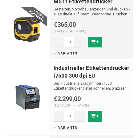
M511 Etikettendrucker
Gestalten, Vorschau anzeigen und drucken -
alles direkt auf Ihrem Smartphone. Drucken
Sie 1000 Etike...
€365,00
(€441,65 Inkl. MwSt.)
-
+
VARIANTS
Industrieller Etikettendrucker
i7500 300 dpi EU
Der industrielle BradyPrinter i7500
Etikettendrucker bietet schnellen, präzisen
Druck für Leitungs...
€2.299,00
(€2.781,79 Inkl. MwSt.)
-
+
VARIANTS