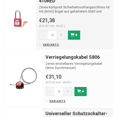
410RED
Zenex Komposit Sicherheitsvorhängeschloss rot
mit (6mm) Bügel aus gehärtetem Stahl und
Schlüssel...
€21,38
(€25,87 Inkl. MwSt.)
-
+
VARIANTS
Verriegelungskabel S806
Zenex einstelbares Verriegelungskabel
(4mm Durchmesser).
€31,10
(€37,63 Inkl. MwSt.)
-
+
VARIANTS
Universeller Schutzschalter-