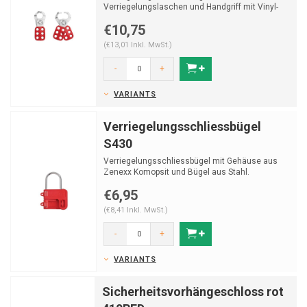
Verriegelungslaschen und Handgriff mit Vinyl-
Beschichtung.
€10,75
(€13,01 Inkl. MwSt.)
-
+
VARIANTS
Verriegelungsschliessbügel
S430
Verriegelungsschliessbügel mit Gehäuse aus
Zenexx Komopsit und Bügel aus Stahl.
€6,95
(€8,41 Inkl. MwSt.)
-
+
VARIANTS
Sicherheitsvorhängeschloss rot