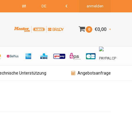
DE
€
anmelden
€0,00
0
technische Unterstützung
Angebotsanfrage