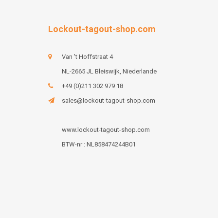
Lockout-tagout-shop.com
Van 't Hoffstraat 4
NL-2665 JL Bleiswijk, Niederlande
+49 (0)211 302 979 18
sales@lockout-tagout-shop.com
www.lockout-tagout-shop.com
BTW-nr : NL858474244B01