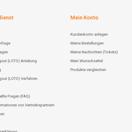
ienst
Mein Konto
Kundenkonto anlegen
nfrage
Meine Bestellungen
lagen
Meine Nachrichten (Tickets)
out (LOTO) Anleitung
Mein Wunschzettel
g
Produkte vergleichen
gout (LOTO) Verfahren
ellte Fragen (FAQ)
rmationen von Vertriebspartnern
ten
zerklärung