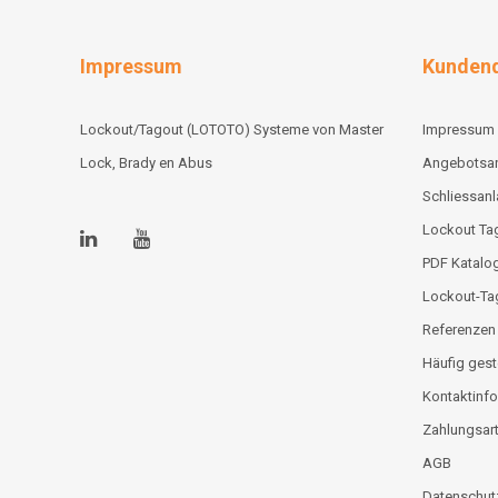
Impressum
Kundend
Lockout/Tagout (LOTOTO) Systeme von Master
Impressum
Lock, Brady en Abus
Angebotsa
Schliessan
Lockout Tag
PDF Katalo
Lockout-Ta
Referenzen
Häufig gest
Kontaktinfo
Zahlungsar
AGB
Datenschut