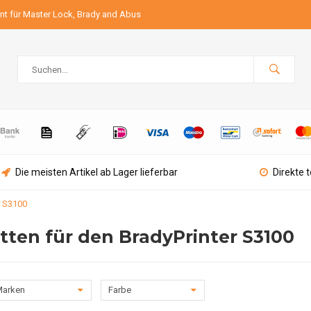
ant für Master Lock, Brady and Abus
Die meisten Artikel ab Lager lieferbar
Direkte 
r S3100
tten für den BradyPrinter S3100
arken
Farbe