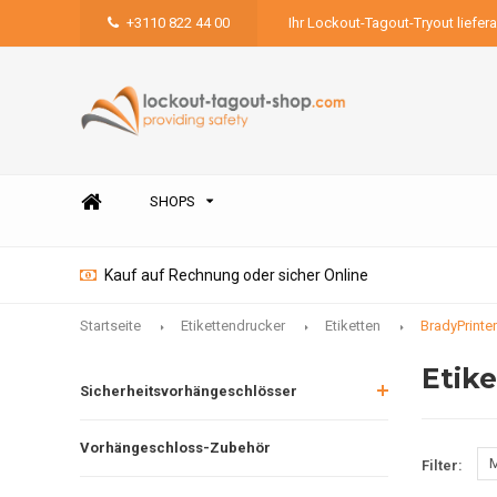
+3110 822 44 00
Ihr Lockout-Tagout-Tryout liefer
SHOPS
Kauf auf Rechnung oder sicher Online
Startseite
Etikettendrucker
Etiketten
BradyPrinte
Etike
Sicherheitsvorhängeschlösser
Vorhängeschloss-Zubehör
M
Filter: