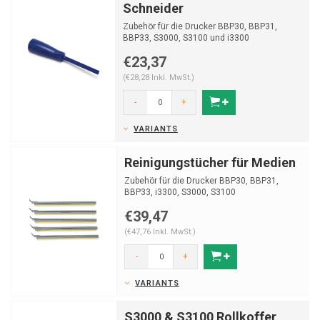
Schneider
Zubehör für die Drucker BBP30, BBP31,
BBP33, S3000, S3100 und i3300
€23,37
(€28,28 Inkl. MwSt.)
-
+
VARIANTS
Reinigungstücher für Medien
Zubehör für die Drucker BBP30, BBP31,
BBP33, i3300, S3000, S3100
€39,47
(€47,76 Inkl. MwSt.)
-
+
VARIANTS
S3000 & S3100 Rollkoffer