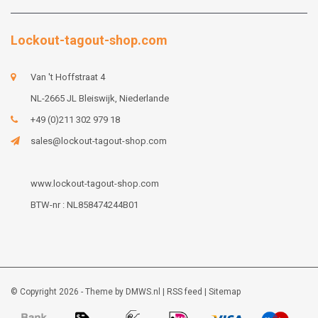
Lockout-tagout-shop.com
Van 't Hoffstraat 4
NL-2665 JL Bleiswijk, Niederlande
+49 (0)211 302 979 18
sales@lockout-tagout-shop.com
www.lockout-tagout-shop.com
BTW-nr : NL858474244B01
© Copyright 2026 - Theme by
DMWS.nl
|
RSS feed
|
Sitemap