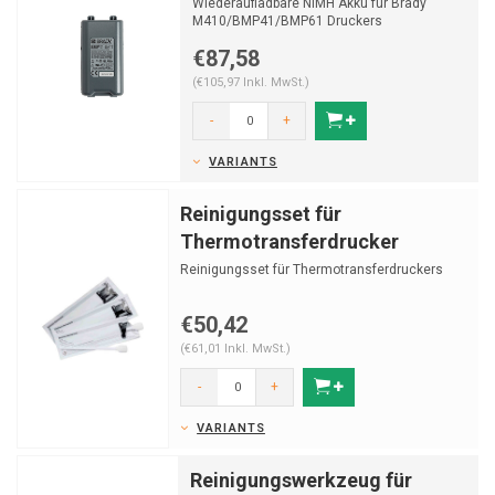
Wiederaufladbare NiMH Akku für Brady
M410/BMP41/BMP61 Druckers
€87,58
(€105,97 Inkl. MwSt.)
-
+
VARIANTS
Reinigungsset für
Thermotransferdrucker
Reinigungsset für Thermotransferdruckers
€50,42
(€61,01 Inkl. MwSt.)
-
+
VARIANTS
Reinigungswerkzeug für