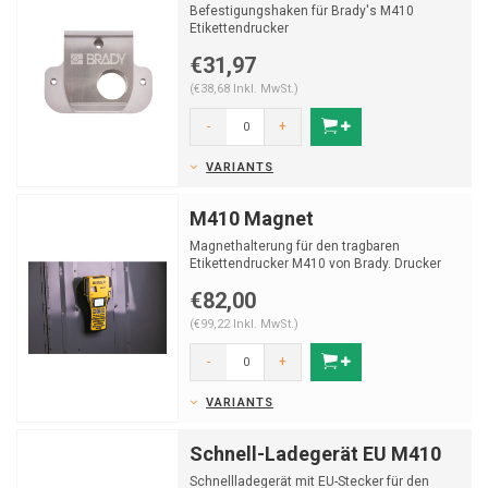
Befestigungshaken für Brady's M410
Etikettendrucker
€31,97
(€38,68 Inkl. MwSt.)
-
+
VARIANTS
M410 Magnet
Magnethalterung für den tragbaren
Etikettendrucker M410 von Brady. Drucker
zum Aufhängen an magnet...
€82,00
(€99,22 Inkl. MwSt.)
-
+
VARIANTS
Schnell-Ladegerät EU M410
Schnellladegerät mit EU-Stecker für den