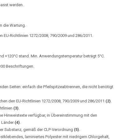
asst werden.
rn die Wartung.
 EU-Richtlinien 1272/2008, 790/2009 und 286/2011.
und +120°C stand. Min. Anwendungstemperatur beträgt 5°C.
 300 Beschriftungen.
eiden Seiten: einfach die Pfeilspitzeabtrennen, die nicht benötigt
hen den EU-Richtlinien 1272/2008, 790/2009 und 286/2011
(2)
.
htlinien
(3)
.
e Hinweistexte verfügbar, in Übereinstimmung mit den
n Länder
(4)
.
 der Substanz, gemäß der CLP-Verordnung
(5)
.
stklebendes, laminiertes Polyester mit niedrigem Chlorgehalt,