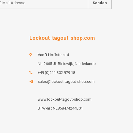
Senden
Lockout-tagout-shop.com
Van 't Hoffstraat 4
NL-2665 JL Bleiswijk, Niederlande
+49 (0)211 302 979 18
sales@lockout-tagout-shop.com
www.lockout-tagout-shop.com
BTW-nr : NL858474244B01