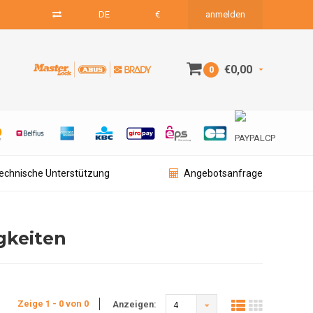
DE
€
anmelden
€0,00
0
technische Unterstützung
Angebotsanfrage
gkeiten
Zeige 1 - 0 von 0
Anzeigen:
4