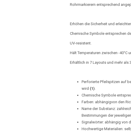
Rohrmarkierern entsprechend angep
Erhöhen die Sicherheit und erleichte
Chemische Symbole entsprechen den
UV-resistent.
Hält Temperaturen zwischen -40°C 
Erhältlich in 7 Layouts und mehr als
Perforierte Pfeilspitzen auf b
wird
(1)
.
Chemische Symbole entsprec
Farben: abhängigvon den Ric
Name der Substanz: zahlreich
Bestimmungen der jeweilige
Signalwörter: abhängig von
Hochwertige Materialien: selb