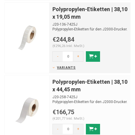
Polypropylen-Etiketten | 38,10
x 19,05 mm
J20-136-7425J
Polypropylen-Etiketten für den J2000-Drucker.
Geeignet zur Laboridentifikation.
€244,84
Ro...
(€296,26 Inkl. MwSt.)
-
+
VARIANTS
Polypropylen-Etiketten | 38,10
x 44,45 mm
J20-258-7425J
Polypropylen-Etiketten für den J2000-Drucker.
Geeignet zur Laboridentifikation.
€166,75
Ro...
(€201,77 Inkl. MwSt.)
-
+