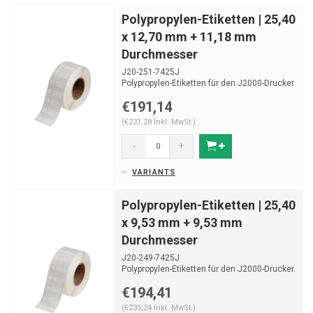
Polypropylen-Etiketten | 25,40
x 12,70 mm + 11,18 mm
Durchmesser
J20-251-7425J
Polypropylen-Etiketten für den J2000-Drucker.
Geeignet zur Laboridentifikation.
€191,14
Ro...
(€231,28 Inkl. MwSt.)
-
+
VARIANTS
Polypropylen-Etiketten | 25,40
x 9,53 mm + 9,53 mm
Durchmesser
J20-249-7425J
Polypropylen-Etiketten für den J2000-Drucker.
Geeignet zur Laboridentifikation.
€194,41
Ro...
(€235,24 Inkl. MwSt.)