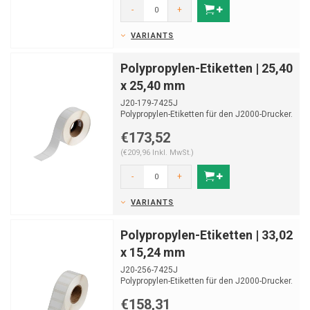
-
+
VARIANTS
Polypropylen-Etiketten | 25,40
x 25,40 mm
J20-179-7425J
Polypropylen-Etiketten für den J2000-Drucker.
Geeignet zur Laboridentifikation.
€173,52
Ro...
(€209,96 Inkl. MwSt.)
-
+
VARIANTS
Polypropylen-Etiketten | 33,02
x 15,24 mm
J20-256-7425J
Polypropylen-Etiketten für den J2000-Drucker.
Geeignet zur Laboridentifikation.
€158,31
Ro...