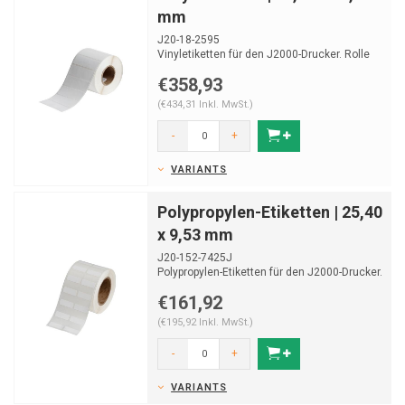
mm
J20-18-2595
Vinyletiketten für den J2000-Drucker. Rolle
von 340 Etiketten.
€358,93
(€434,31 Inkl. MwSt.)
-
+
VARIANTS
Polypropylen-Etiketten | 25,40
x 9,53 mm
J20-152-7425J
Polypropylen-Etiketten für den J2000-Drucker.
Geeignet zur Laboridentifikation.
€161,92
Ro...
(€195,92 Inkl. MwSt.)
-
+
VARIANTS