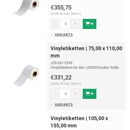
Geeignet zur Laboridentifikation.
€355,75
Rol...
(€430,46 Inkl. MwSt.)
-
+
VARIANTS
Vinyletiketten | 75,00 x 110,00
mm
J20-261-2595
Vinyletiketten für den J2000-Drucker. Rolle
von 270 Etiketten.
€331,22
(€400,78 Inkl. MwSt.)
-
+
VARIANTS
Vinyletiketten | 105,00 x
155,00 mm