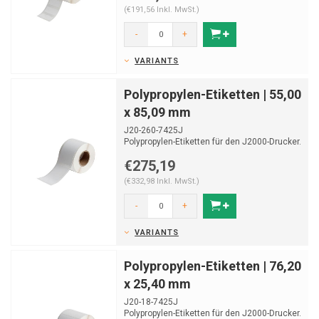
(€191,56 Inkl. MwSt.)
-
+
VARIANTS
Polypropylen-Etiketten | 55,00
x 85,09 mm
J20-260-7425J
Polypropylen-Etiketten für den J2000-Drucker.
Geeignet zur Laboridentifikation.
€275,19
Ro...
(€332,98 Inkl. MwSt.)
-
+
VARIANTS
Polypropylen-Etiketten | 76,20
x 25,40 mm
J20-18-7425J
Polypropylen-Etiketten für den J2000-Drucker.