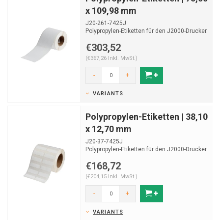
x 109,98 mm
J20-261-7425J
Polypropylen-Etiketten für den J2000-Drucker.
Geeignet zur Laboridentifikation.
€303,52
Ro...
(€367,26 Inkl. MwSt.)
-
+
VARIANTS
Polypropylen-Etiketten | 38,10
x 12,70 mm
J20-37-7425J
Polypropylen-Etiketten für den J2000-Drucker.
Geeignet zur Laboridentifikation. Rolle...
€168,72
(€204,15 Inkl. MwSt.)
-
+
VARIANTS