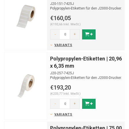
J20-151-7425J
Polypropylen-Etiketten für den J2000-Drucker.
Geeignet zur Laboridentifikation.
€160,05
Ro...
(€193,66 Inkl. MwSt.)
-
+
VARIANTS
Polypropylen-Etiketten | 20,96
x 6,35 mm
J20-257-7425J
Polypropylen-Etiketten für den J2000-Drucker.
Geeignet zur Laboridentifikation.
€193,20
Ro...
(€233,77 Inkl. MwSt.)
-
+
VARIANTS
Polypropylen-Etiketten | 75,00