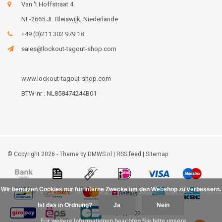
Van 't Hoffstraat 4
NL-2665 JL Bleiswijk, Niederlande
+49 (0)211 302 979 18
sales@lockout-tagout-shop.com
www.lockout-tagout-shop.com
BTW-nr : NL858474244B01
© Copyright 2026 - Theme by
DMWS.nl
|
RSS feed
|
Sitemap
Wir benutzen Cookies nur für interne Zwecke um den Webshop zu verbessern.
Ist das in Ordnung?
Ja
Nein
Für weitere Informationen beachten Sie bitte unsere