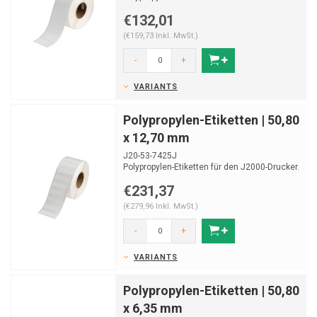
Geeignet zur Laboridentifikation.
€132,01
Rol...
(€159,73 Inkl. MwSt.)
-
+
VARIANTS
Polypropylen-Etiketten | 50,80
x 12,70 mm
J20-53-7425J
Polypropylen-Etiketten für den J2000-Drucker.
Geeignet zur Laboridentifikation.
€231,37
Rol...
(€279,96 Inkl. MwSt.)
-
+
VARIANTS
Polypropylen-Etiketten | 50,80
x 6,35 mm