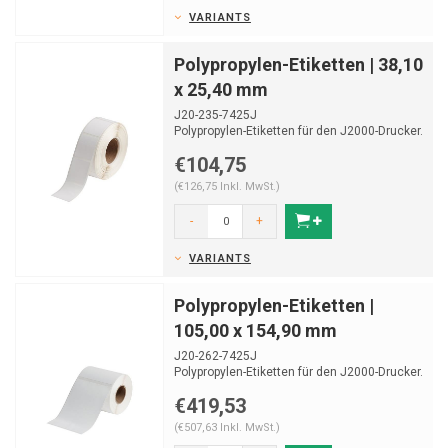
VARIANTS
Polypropylen-Etiketten | 38,10
x 25,40 mm
J20-235-7425J
Polypropylen-Etiketten für den J2000-Drucker.
Geeignet zur Laboridentifikation.
€104,75
Ro...
(€126,75 Inkl. MwSt.)
-
+
VARIANTS
Polypropylen-Etiketten |
105,00 x 154,90 mm
J20-262-7425J
Polypropylen-Etiketten für den J2000-Drucker.
Geeignet zur Laboridentifikation.
€419,53
Ro...
(€507,63 Inkl. MwSt.)