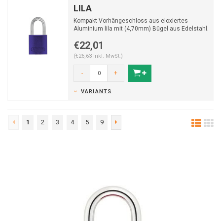
LILA
Kompakt Vorhängeschloss aus eloxiertes
Aluminium lila mit (4,70mm) Bügel aus Edelstahl.
€22,01
(€26,63 Inkl. MwSt.)
-
+
VARIANTS
1
2
3
4
5
9