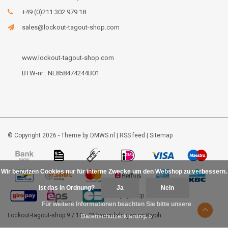
+49 (0)211 302 979 18
sales@lockout-tagout-shop.com
www.lockout-tagout-shop.com
BTW-nr : NL858474244B01
© Copyright 2026 - Theme by
DMWS.nl
|
RSS feed
|
Sitemap
Wir benutzen Cookies nur für interne Zwecke um den Webshop zu verbessern.
Ist das in Ordnung?
Ja
Nein
Für weitere Informationen beachten Sie bitte unsere
Lockout-tagout-shop
9
/
10
-
48
beoordelingen op
Kiyoh
Datenschutzerklärung. »