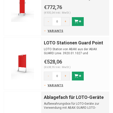
€772,76
(€935,04 Inkl. MwSt.)
-
+
VARIANTS
LOTO Stationen Guard Point
LOTO Station von ABAX aus der ABAX
GUARD Linie. 3920.01.1027 und
3930.01.1027 Version für einseiti...
€528,06
(€638,95 Inkl. MwSt.)
-
+
VARIANTS
Ablagefach für LOTO-Geräte
Aufbewahrungsbox für LOTO-Geräte zur
Verwendung mit ABAX GUARD LOTO-
Stationen. Erhältlich in zwei...