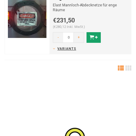
Elast Mannloch-Abdecknetze für enge
Räume
€231,50
(€280,12 Inkl. MwSt.)
-
+
VARIANTS