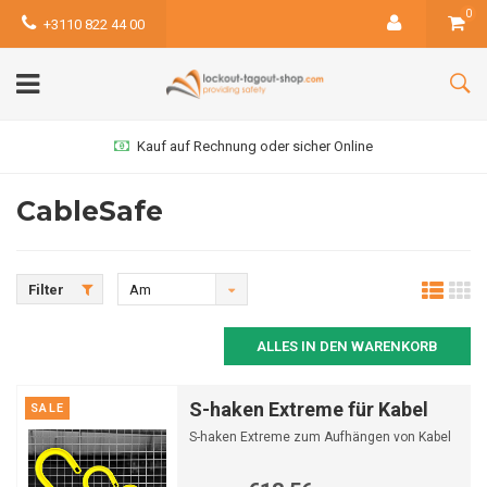
0
+3110 822 44 00
Kauf auf Rechnung oder sicher Online
CableSafe
Filter
Am
meisten
ALLES IN DEN WARENKORB
angesehen
S-haken Extreme für Kabel
SALE
S-haken Extreme zum Aufhängen von Kabel