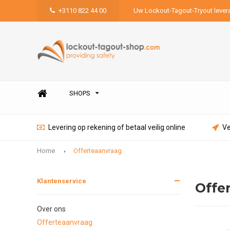
+3110 822 44 00
Uw Lockout-Tagout-Tryout lever
SHOPS
Levering op rekening of betaal veilig online
Ve
Home
Offerteaanvraag
Klantenservice
Offe
Over ons
Offerteaanvraag