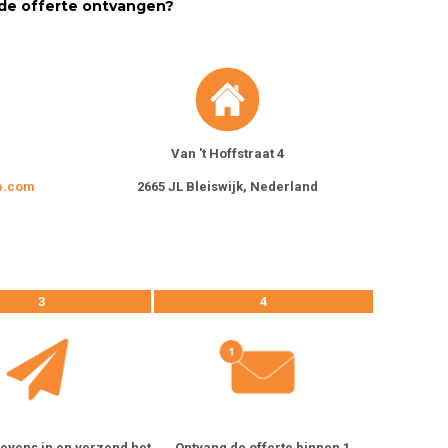
nde offerte ontvangen?
Van 't Hoffstraat 4
p.com
2665 JL Bleiswijk, Nederland
3
4
evens in en verzend het
Ontvang de offerte binnen 1