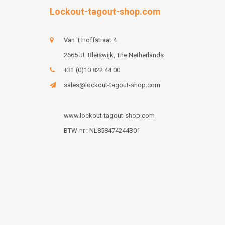
Lockout-tagout-shop.com
Van 't Hoffstraat 4
2665 JL Bleiswijk, The Netherlands
+31 (0)10 822 44 00
sales@lockout-tagout-shop.com
www.lockout-tagout-shop.com
BTW-nr : NL858474244B01