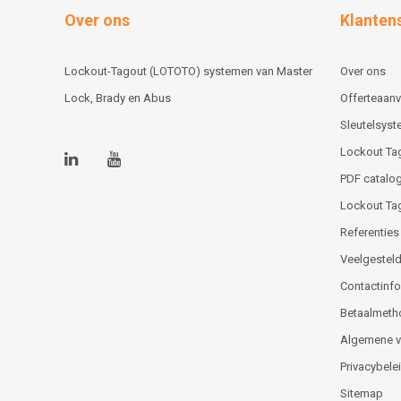
Over ons
Klanten
Lockout-Tagout (LOTOTO) systemen van Master
Over ons
Lock, Brady en Abus
Offerteaan
Sleutelsys
Lockout Ta
PDF catalog
Lockout Ta
Referenties
Veelgesteld
Contactinfor
Betaalmeth
Algemene 
Privacybele
Sitemap