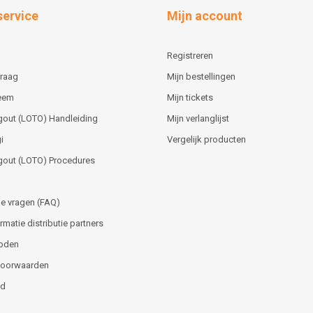
service
Mijn account
Registreren
vraag
Mijn bestellingen
teem
Mijn tickets
gout (LOTO) Handleiding
Mijn verlanglijst
i
Vergelijk producten
gout (LOTO) Procedures
e vragen (FAQ)
matie distributie partners
oden
voorwaarden
id