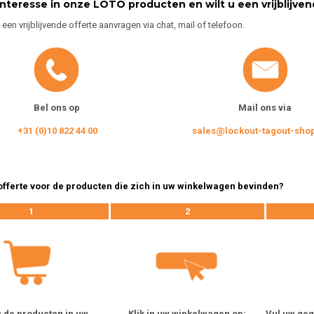
interesse in onze LOTO producten en wilt u een vrijblijve
d een vrijblijvende offerte aanvragen via chat, mail of telefoon.
Bel ons op
Mail ons via
+31 (0)10 822 44 00
sales@lockout-tagout-sho
 offerte voor de producten die zich in uw winkelwagen bevinden?
1
2
s de producten in uw
Klik in uw winkelwagen op:
Vul uw geg