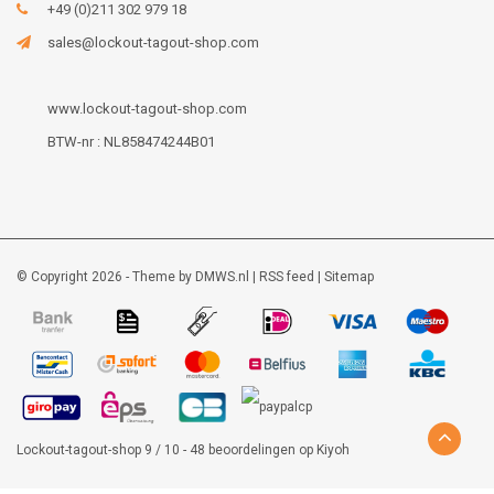
+49 (0)211 302 979 18
sales@lockout-tagout-shop.com
www.lockout-tagout-shop.com
BTW-nr : NL858474244B01
© Copyright 2026 - Theme by
DMWS.nl
|
RSS feed
|
Sitemap
Lockout-tagout-shop
9
/
10
-
48
beoordelingen op
Kiyoh