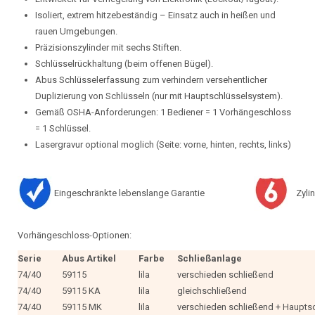
Isoliert, extrem hitzebeständig – Einsatz auch in heißen und
rauen Umgebungen.
Präzisionszylinder mit sechs Stiften.
Schlüsselrückhaltung (beim offenen Bügel).
Abus Schlüsselerfassung zum verhindern versehentlicher
Duplizierung von Schlüsseln (nur mit Hauptschlüsselsystem).
Gemäß OSHA-Anforderungen: 1 Bediener = 1 Vorhängeschloss
= 1 Schlüssel.
Lasergravur optional moglich (Seite: vorne, hinten, rechts, links)
Eingeschränkte lebenslange Garantie
Zylin
Vorhängeschloss-Optionen:
Serie
Abus Artikel
Farbe
Schließanlage
74/40
59115
lila
verschieden schließend
74/40
59115 KA
lila
gleichschließend
74/40
59115 MK
lila
verschieden schließend + Haupts