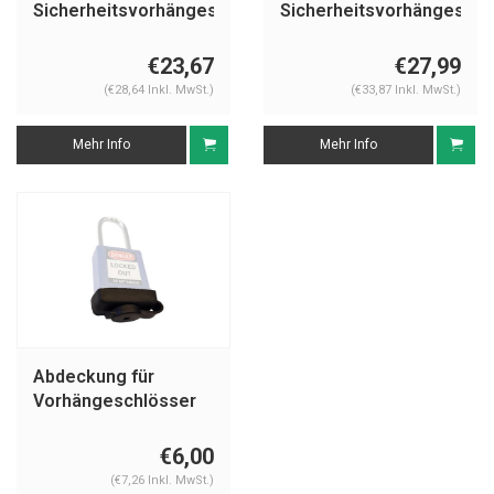
Sicherheitsvorhängeschloss
Sicherheitsvorhängeschl
mit lila Abdeckung
mit lila Abdeckung
74BS/40 lila
74/40HB75 lila
€23,67
€27,99
(€28,64 Inkl. MwSt.)
(€33,87 Inkl. MwSt.)
Mehr Info
Mehr Info
Abdeckung für
Vorhängeschlösser
COV-74
€6,00
(€7,26 Inkl. MwSt.)