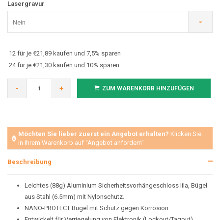
Lasergravur
Nein
12 für je €21,89 kaufen und 7,5% sparen
24 für je €21,30 kaufen und 10% sparen
-
+
ZUM WARENKORB HINZUFÜGEN
Möchten Sie lieber zuerst ein Angebot erhalten?
Klicken Sie
in Ihrem Warenkorb auf "Angebot anfordern"
Beschreibung
Leichtes (88g) Aluminium Sicherheitsvorhängeschloss lila, Bügel
aus Stahl (6.5mm) mit Nylonschutz.
NANO-PROTECT Bügel mit Schutz gegen Korrosion.
Entwickelt für Verriegelung von Elektronik (Lockout/Tagout).