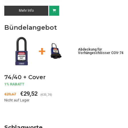
Mehr Info
Bündelangebot
+
Abdeckung für
Vorhängeschlösser COV-74
74/40 + Cover
1% RABATT
€29,52
€29,67
(€35,74)
Nicht auf Lager
Schlagworte