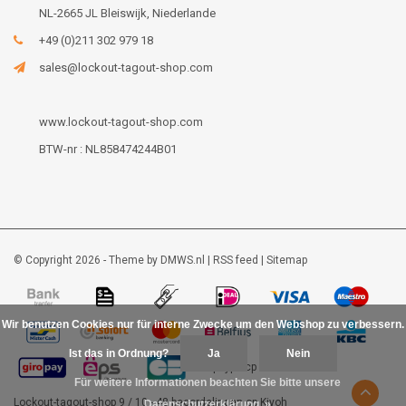
NL-2665 JL Bleiswijk, Niederlande
+49 (0)211 302 979 18
sales@lockout-tagout-shop.com
www.lockout-tagout-shop.com
BTW-nr : NL858474244B01
© Copyright 2026 - Theme by
DMWS.nl
|
RSS feed
|
Sitemap
Wir benutzen Cookies nur für interne Zwecke um den Webshop zu verbessern.
Ist das in Ordnung?
Ja
Nein
Für weitere Informationen beachten Sie bitte unsere
Lockout-tagout-shop
9
/
10
-
48
beoordelingen op
Kiyoh
Datenschutzerklärung. »