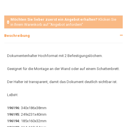
Möchten Sie lieber zuerst ein Angebot erhalten?
Klicken Sie
in Ihrem Warenkorb auf "Angebot anfordern"
Beschreibung
Dokumentenhalter Hochformat mit 2 Befestigungslöchern.
Geeignet für die Montage an der Wand oder auf einem Schattenbrett.
Der Halter ist transparent, damit das Dokument deutlich sichtbar ist.
LxBxH:
196196:
340x186x38mm
196195:
249x231x40mm
196194:
185x160x32mm