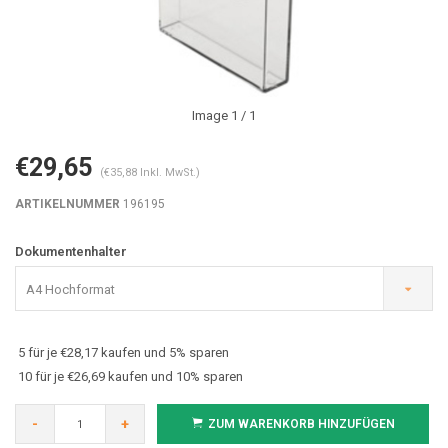
Image
1
/ 1
€29,65
(€35,88 Inkl. MwSt.)
ARTIKELNUMMER
196195
Dokumentenhalter
A4 Hochformat
5 für je €28,17 kaufen und 5% sparen
10 für je €26,69 kaufen und 10% sparen
-
+
ZUM WARENKORB HINZUFÜGEN