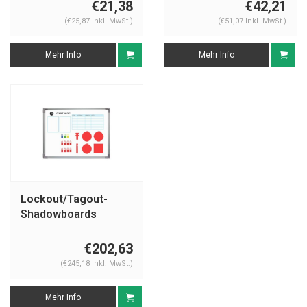
€21,38
€42,21
(€25,87 Inkl. MwSt.)
(€51,07 Inkl. MwSt.)
Mehr Info
Mehr Info
Lockout/Tagout-
Shadowboards
€202,63
(€245,18 Inkl. MwSt.)
Mehr Info