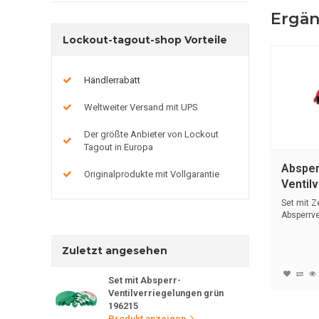
Ergän
Lockout-tagout-shop Vorteile
Händlerrabatt
Weltweiter Versand mit UPS
Der größte Anbieter von Lockout
Tagout in Europa
Absper
Originalprodukte mit Vollgarantie
Ventil
485
Set mit Z
Absperrve
Zuletzt angesehen
Set mit Absperr-
Ventilverriegelungen grün
196215
Produkt anzeigen