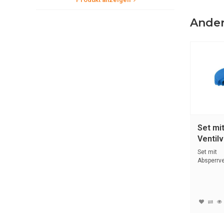
Ander
Set mi
Ventil
blau 1
Set mit
Absperrve
blauw (25