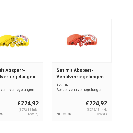
it Absperr-
Set mit Absperr-
lverriegelungen
Ventilverriegelungen
 196214
rot 196212
Set mit
ventilverriegelungen
Absperrventilverriegelungen
25 mm tot 330 mm).
rot (25 mm tot 330 mm).
€224,92
€224,92
(€272,15 Inkl.
(€272,15 Inkl.
MwSt.)
MwSt.)