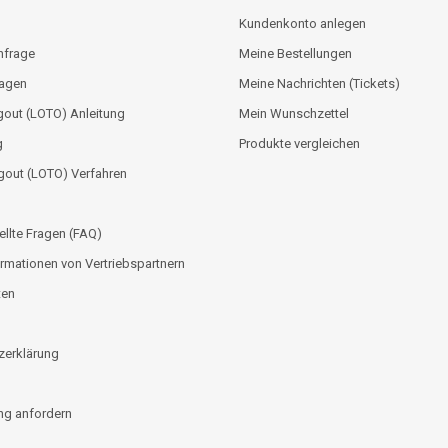
Kundenkonto anlegen
nfrage
Meine Bestellungen
lagen
Meine Nachrichten (Tickets)
out (LOTO) Anleitung
Mein Wunschzettel
g
Produkte vergleichen
gout (LOTO) Verfahren
ellte Fragen (FAQ)
rmationen von Vertriebspartnern
ten
zerklärung
g anfordern