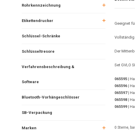
Rohrkennzeichnung
Etikettendrucker
Geeignet fü
Schlüssel-Schränke
Vollständig
Der Mittenb
Schlüsseltresore
Set GVLO S
Verfahrensbeschreibung &
065595
| Ha
Software
065596
| Ha
065597
| Ha
Bluetooth-Vorhängeschlösser
065598
| Ha
065599
| Ha
SB-Verpackung
0
Sterne, ba
Marken