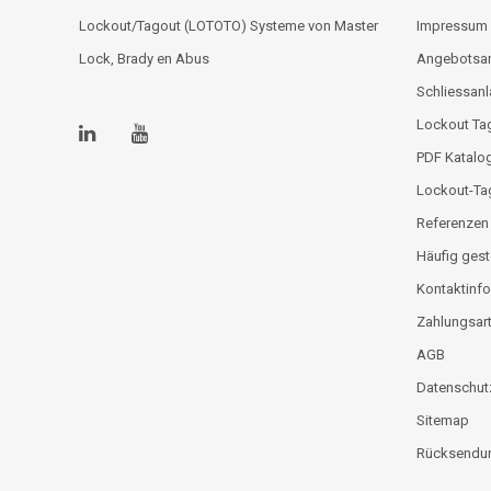
Lockout/Tagout (LOTOTO) Systeme von Master
Impressum
Lock, Brady en Abus
Angebotsa
Schliessan
Lockout Tag
PDF Katalo
Lockout-Ta
Referenzen
Häufig gest
Kontaktinfo
Zahlungsar
AGB
Datenschut
Sitemap
Rücksendun