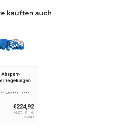
e kauften auch
t Absperr-
verriegelungen
96213
ntilverriegelungen
 mm tot 330 mm)...
€224,92
(€272,15 Inkl.
MwSt.)