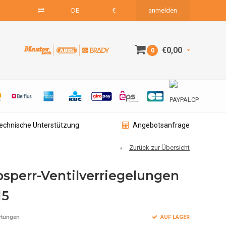
DE
€
anmelden
€0,00
0
technische Unterstützung
Angebotsanfrage
Zurück zur Übersicht
bsperr-Ventilverriegelungen
15
AUF LAGER
rtungen