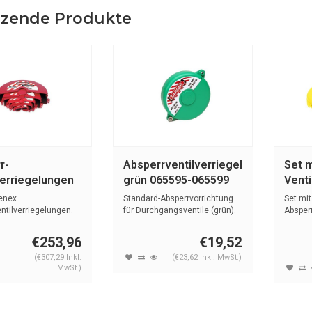
zende Produkte
r-
Absperrventilverriegelungen
Set m
verriegelungen
grün 065595-065599
Venti
gelb
enex
Standard-Absperrvorrichtung
Set mit
ntilverriegelungen.
für Durchgangsventile (grün).
Absperr
gelb (
€253,96
€19,52
(€307,29 Inkl.
(€23,62 Inkl. MwSt.)
MwSt.)