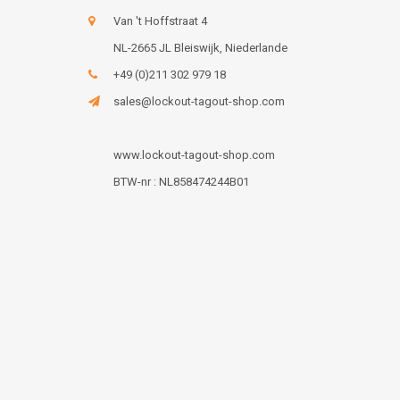
Van 't Hoffstraat 4
NL-2665 JL Bleiswijk, Niederlande
+49 (0)211 302 979 18
sales@lockout-tagout-shop.com
www.lockout-tagout-shop.com
BTW-nr : NL858474244B01