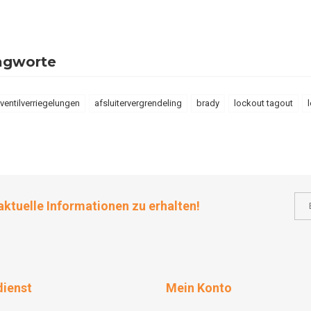
agworte
ventilverriegelungen
afsluitervergrendeling
brady
lockout tagout
aktuelle Informationen zu erhalten!
ienst
Mein Konto