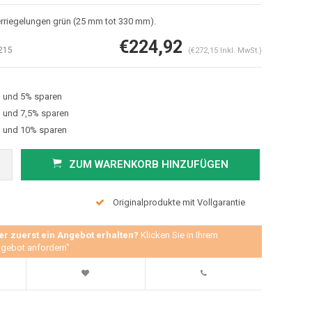
erriegelungen grün (25 mm tot 330 mm).
€224,92
215
(€272,15 Inkl. MwSt.)
en und 5% sparen
n und 7,5% sparen
en und 10% sparen
ZUM WARENKORB HINZUFÜGEN
Abbildung vergrößern
Originalprodukte mit Vollgarantie
er zuerst ein Angebot erhalten?
Klicken Sie in Ihrem
gebot anfordern"