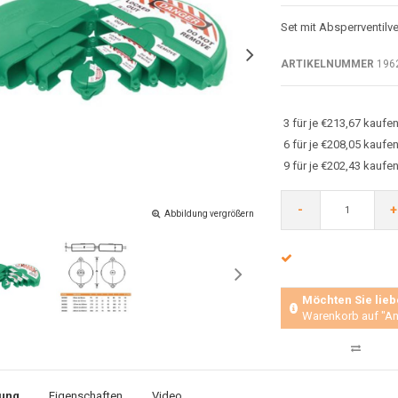
Set mit Absperrventilv
ARTIKELNUMMER
196
3 für je €213,67 kauf
6 für je €208,05 kaufe
9 für je €202,43 kauf
-
+
Abbildung vergrößern
Möchten Sie lieb
Warenkorb auf "An
ung
Eigenschaften
Video