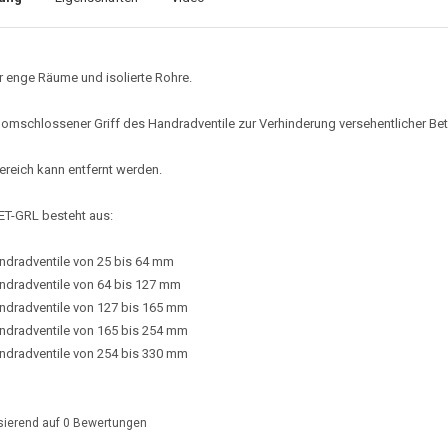
r enge Räume und isolierte Rohre.
 omschlossener Griff des Handradventile zur Verhinderung versehentlicher Bet
ereich kann entfernt werden.
ET-GRL besteht aus:
ndradventile von 25 bis 64 mm
ndradventile von 64 bis 127 mm
ndradventile von 127 bis 165 mm
ndradventile von 165 bis 254 mm
ndradventile von 254 bis 330 mm
sierend auf
0
Bewertungen