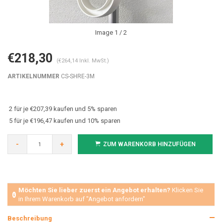
Image
1
/ 2
€218,30
(€264,14 Inkl. MwSt.)
ARTIKELNUMMER
CS-SHRE-3M
2 für je €207,39 kaufen und 5% sparen
5 für je €196,47 kaufen und 10% sparen
-
+
ZUM WARENKORB HINZUFÜGEN
Möchten Sie lieber zuerst ein Angebot erhalten?
Klicken Sie
in Ihrem Warenkorb auf "Angebot anfordern"
Beschreibung