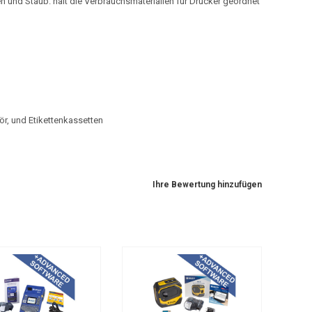
en und Staub. hält die Verbrauchsmaterialien für Drucker geordnet
ör, und Etikettenkassetten
Ihre Bewertung hinzufügen