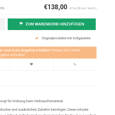
€138,00
996
(€166,98 Inkl. MwSt.)
ZUM WARENKORB HINZUFÜGEN
Originalprodukte mit Vollgarantie
er zuerst ein Angebot erhalten?
Klicken Sie in Ihrem
gebot anfordern"
sorgt für Ordnung beim Verbrauchsmaterial.
tendrucker und zusätzliches Zubehör benötigen. Diese robuste