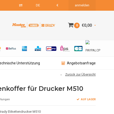
DE
€
anmelden
€0,00
0
technische Unterstützung
Angebotsanfrage
Zurück zur Übersicht
enkoffer für Drucker M510
AUF LAGER
rtungen
Brady Etikettendrucker M510