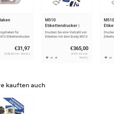
Haken
M510
M51
Etikettendrucker |
Etike
Basis software
Adva
ungshaken für
Drucken Sie eine Vielzahl von
Drucken
410 Etikettendrucker
Etiketten mit dem Brady M510
Etiket
E...
E...
€31,97
€365,00
(€38,68 Inkl. MwSt.)
(€441,65 Inkl.
MwSt.)
e kauften auch