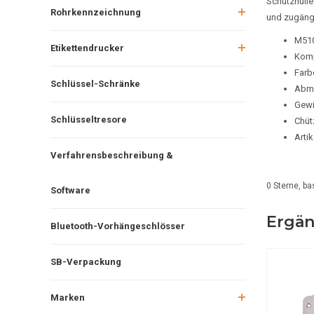
Schutzhülle
Rohrkennzeichnung
und zugängl
M51
Etikettendrucker
Komp
Farb
Schlüssel-Schränke
Abme
Gewi
Schlüsseltresore
Chüt
Artik
Verfahrensbeschreibung &
0
Sterne, ba
Software
Ergän
Bluetooth-Vorhängeschlösser
SB-Verpackung
Marken