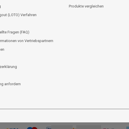
g
Produkte vergleichen
gout (LOTO) Verfahren
ellte Fragen (FAQ)
rmationen von Vertriebspartnern
ten
zerklärung
g anfordern