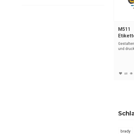
M511
Etiket
Suite
Gestalte
und drucke
...
Schl
brady