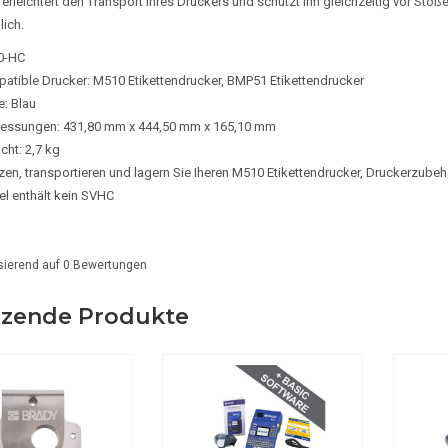
 erleichtert den Transport Ihres Druckers und schützt ihn gleichzeitig vor Stöß
ich.
0-HC
atible Drucker: M510 Etikettendrucker, BMP51 Etikettendrucker
e: Blau
ssungen: 431,80 mm x 444,50 mm x 165,10 mm
cht: 2,7 kg
zen, transportieren und lagern Sie Iheren M510 Etikettendrucker, Druckerzubeh
el enthält kein SVHC
sierend auf
0
Bewertungen
zende Produkte