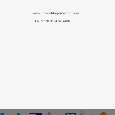
www.lockout-tagout-shop.com
BTW-nr : NL858474244B01