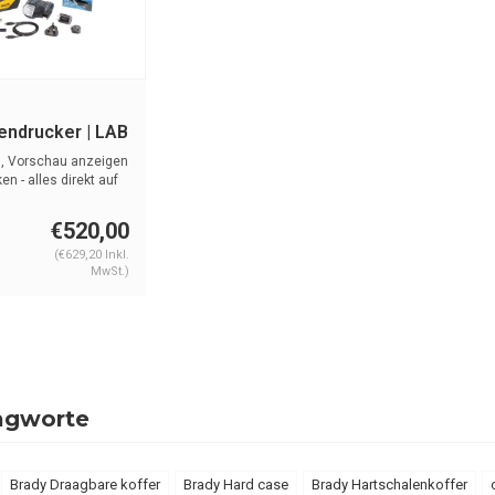
tendrucker | LAB
n, Vorschau anzeigen
n - alles direkt auf
€520,00
(€629,20 Inkl.
MwSt.)
agworte
Brady Draagbare koffer
Brady Hard case
Brady Hartschalenkoffer