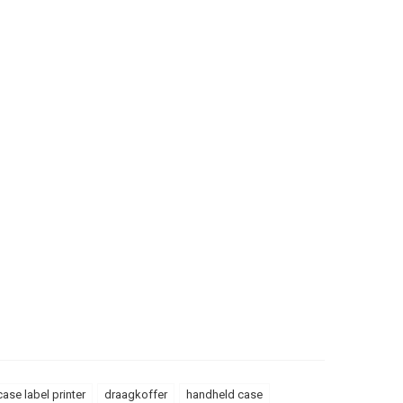
case label printer
draagkoffer
handheld case