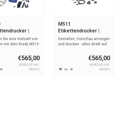
0
M511
ttendrucker |
Etikettendrucker |
nced software
PWID Suite
 Sie eine Vielzahl von
Gestalten, Vorschau anzeigen
ten mit dem Brady M510
und drucken - alles direkt auf
...
€565,00
€565,00
(€683,65 Inkl.
(€683,65 Inkl.
MwSt.)
MwSt.)