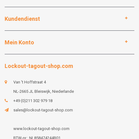
Kundendienst
Mein Konto
Lockout-tagout-shop.com
Van 't Hoffstraat 4
NL-2665 JL Bleiswijk, Niederlande
+49 (0)211 302 979 18
sales@lockout-tagout-shop.com
www.lockout-tagout-shop.com
BTW-nr : NL858474244B01