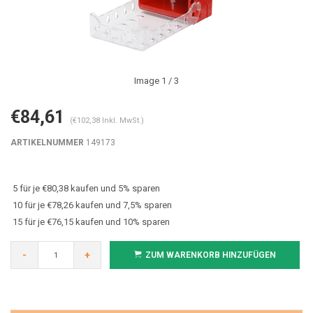
Image
1
/ 3
€84,61
(€102,38 Inkl. MwSt.)
ARTIKELNUMMER
149173
5 für je €80,38 kaufen und 5% sparen
10 für je €78,26 kaufen und 7,5% sparen
15 für je €76,15 kaufen und 10% sparen
-
+
ZUM WARENKORB HINZUFÜGEN