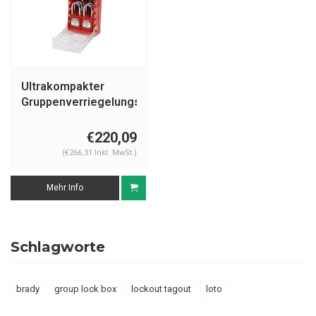
Ultrakompakter
Gruppenverriegelungskasten
+ 6 Schlösser 149172
- 149176
€220,09
(€266,31 Inkl. MwSt.)
Mehr Info
Schlagworte
brady
group lock box
lockout tagout
loto