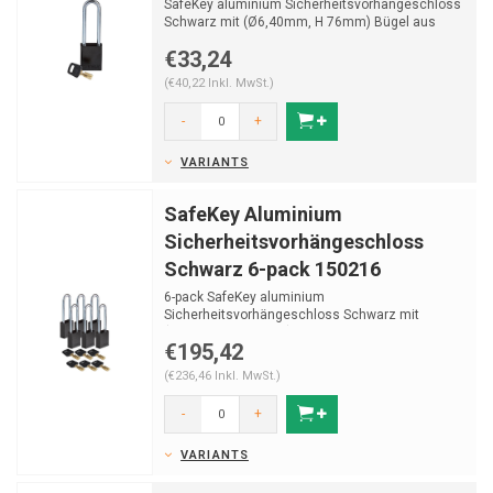
SafeKey aluminium Sicherheitsvorhängeschloss
Schwarz mit (Ø6,40mm, H 76mm) Bügel aus
gehährtetem...
€33,24
(€40,22 Inkl. MwSt.)
-
+
VARIANTS
SafeKey Aluminium
Sicherheitsvorhängeschloss
Schwarz 6-pack 150216
6-pack SafeKey aluminium
Sicherheitsvorhängeschloss Schwarz mit
(Ø6,40mm, H 76mm) Bügel aus gehä...
€195,42
(€236,46 Inkl. MwSt.)
-
+
VARIANTS