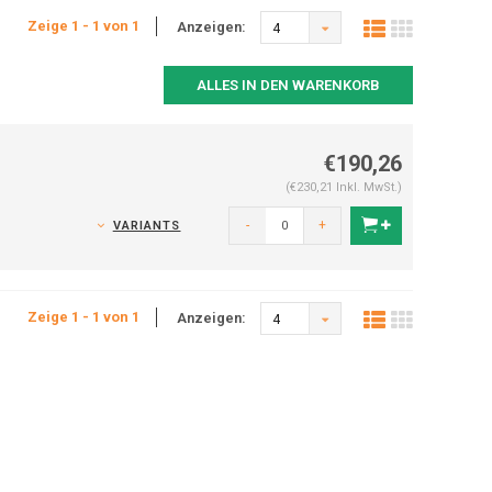
Zeige 1 - 1 von 1
Anzeigen:
4
ALLES IN DEN WARENKORB
€190,26
(€230,21 Inkl. MwSt.)
-
+
VARIANTS
Zeige 1 - 1 von 1
Anzeigen:
4