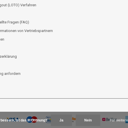
gout (LOTO) Verfahren
ellte Fragen (FAQ)
rmationen von Vertriebspartnern
ten
zerklärung
g anfordern
bessern. Ist das in Ordnung?
Ja
Nein
Für weitere