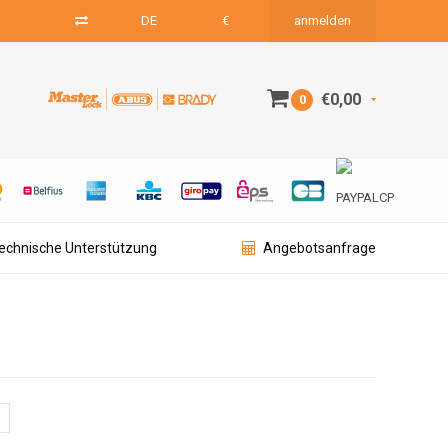
DE
€
anmelden
€0,00
0
technische Unterstützung
Angebotsanfrage