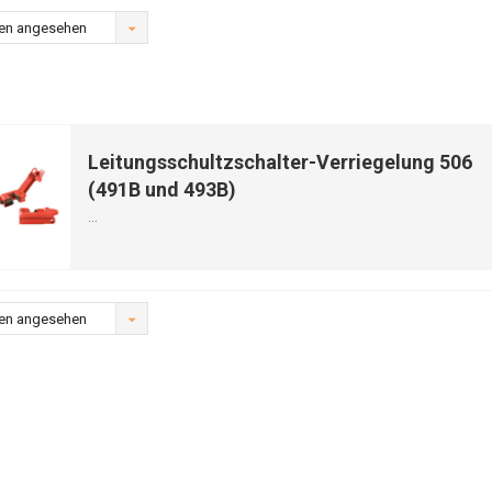
en angesehen
Leitungsschultzschalter-Verriegelung 506
(491B und 493B)
...
en angesehen