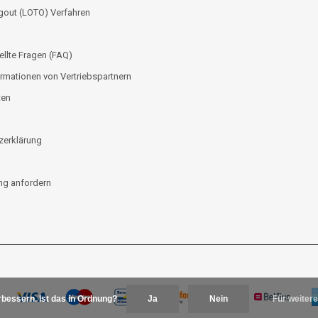
gout (LOTO) Verfahren
ellte Fragen (FAQ)
rmationen von Vertriebspartnern
ten
zerklärung
g anfordern
bessern. Ist das in Ordnung?
Ja
Nein
Für weitere