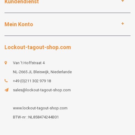
Kundendienst
Mein Konto
Lockout-tagout-shop.com
Van 't Hoffstraat 4
NL-2665 JL Bleiswijk, Niederlande
+49 (0)211 302 979 18
sales@lockout-tagout-shop.com
www.lockout-tagout-shop.com
BTW-nr : NL858474244B01