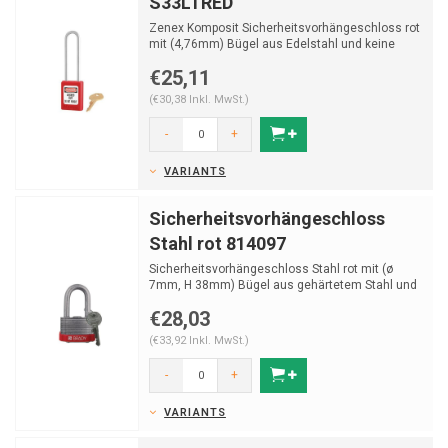
S33LTRED
Zenex Komposit Sicherheitsvorhängeschloss rot
mit (4,76mm) Bügel aus Edelstahl und keine
Schlüsse...
€25,11
(€30,38 Inkl. MwSt.)
-
+
VARIANTS
Sicherheitsvorhängeschloss
Stahl rot 814097
Sicherheitsvorhängeschloss Stahl rot mit (ø
7mm, H 38mm) Bügel aus gehärtetem Stahl und
Schlüss...
€28,03
(€33,92 Inkl. MwSt.)
-
+
VARIANTS