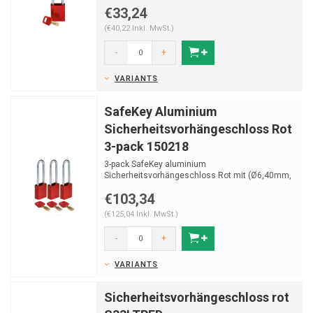
gehährtetem Sta...
€33,24
(€40,22 Inkl. MwSt.)
-
+
VARIANTS
SafeKey Aluminium
Sicherheitsvorhängeschloss Rot
3-pack 150218
3-pack SafeKey aluminium
Sicherheitsvorhängeschloss Rot mit (Ø6,40mm,
H 76mm) Bügel aus gehährte...
€103,34
(€125,04 Inkl. MwSt.)
-
+
VARIANTS
Sicherheitsvorhängeschloss rot