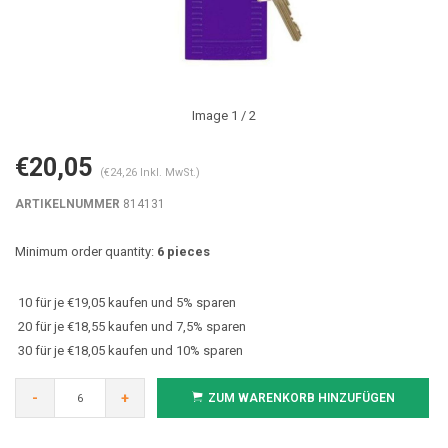
Image
1
/ 2
€20,05
(€24,26 Inkl. MwSt.)
ARTIKELNUMMER
814131
Minimum order quantity:
6 pieces
10 für je €19,05 kaufen und 5% sparen
20 für je €18,55 kaufen und 7,5% sparen
30 für je €18,05 kaufen und 10% sparen
-
+
ZUM WARENKORB HINZUFÜGEN