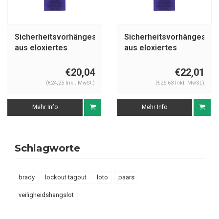
Sicherheitsvorhängeschloss
Sicherheitsvorhängeschl
aus eloxiertes
aus eloxiertes
Aluminium lila 72/30
Aluminium lila 72IB/30
LILA
LILA
€20,04
€22,01
(€24,25 Inkl. MwSt.)
(€26,63 Inkl. MwSt.)
Mehr Info
Mehr Info
Schlagworte
brady
lockout tagout
loto
paars
veiligheidshangslot