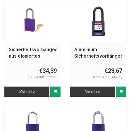
Sicherheitsvorhängeschloss
Aluminium
aus eloxiertes
Sicherheitsvorhängeschl
Aluminium lila
mit lila Abdeckung
S1106PRP
74/40 lila
€34,39
€23,67
(€41,61 Inkl. MwSt.)
(€28,64 Inkl. MwSt.)
Mehr Info
Mehr Info