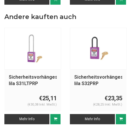
Andere kauften auch
Sicherheitsvorhängeschloss
Sicherheitsvorhängeschl
lila S31LTPRP
lila S32PRP
€25,11
€23,35
(€30,38 Inkl. MwSt.)
(€28,25 Inkl. MwSt.)
Mehr Info
Mehr Info