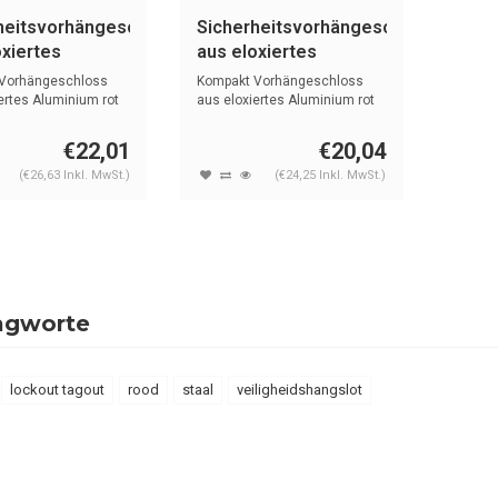
heitsvorhängeschloss
Sicherheitsvorhängeschloss
oxiertes
aus eloxiertes
ium rot 72IB/30
Aluminium rot 72/30
Vorhängeschloss
Kompakt Vorhängeschloss
ROT
ertes Aluminium rot
aus eloxiertes Aluminium rot
mit (4...
€22,01
€20,04
(€26,63 Inkl. MwSt.)
(€24,25 Inkl. MwSt.)
agworte
lockout tagout
rood
staal
veiligheidshangslot