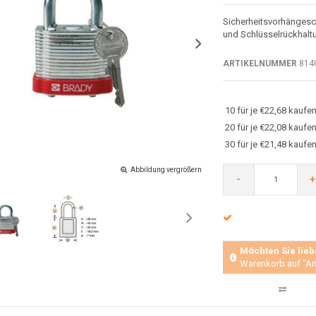
Sicherheitsvorhängesc
und Schlüsselrückhalt
ARTIKELNUMMER
814
10 für je €22,68 kauf
20 für je €22,08 kaufe
30 für je €21,48 kauf
Abbildung vergrößern
-
+
Möchten Sie lieb
Warenkorb auf "An