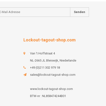
Senden
Lockout-tagout-shop.com
Van 't Hoffstraat 4
NL-2665 JL Bleiswijk, Niederlande
+49 (0)211 302 979 18
sales@lockout-tagout-shop.com
www.lockout-tagout-shop.com
BTW-nr : NL858474244B01