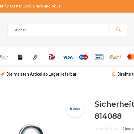
ant für Master Lock, Brady and Abus
Die meisten Artikel ab Lager lieferbar
Direkte 
Sicherhei
814088
0 bewe