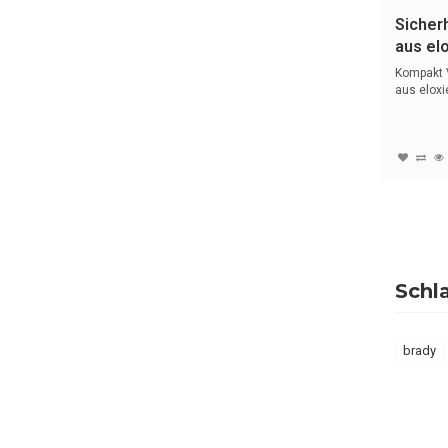
Sicher
aus el
Alumin
Kompakt 
ROT
aus eloxi
mit (4...
Schl
brady