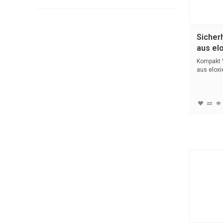
Sicher
aus el
Alumin
Kompakt 
aus eloxi
mit (4...