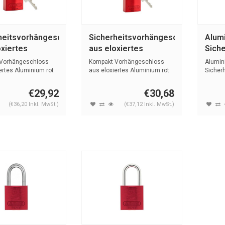
heitsvorhängeschloss
Sicherheitsvorhängeschloss
Alum
oxiertes
aus eloxiertes
Sich
ium rot 834870
Aluminium rot 834876
mit 
Vorhängeschloss
Kompakt Vorhängeschloss
Alumin
74BS/
ertes Aluminium rot
aus eloxiertes Aluminium rot
Sicher
mit (4...
mit rot
€29,92
€30,68
(€36,20 Inkl. MwSt.)
(€37,12 Inkl. MwSt.)