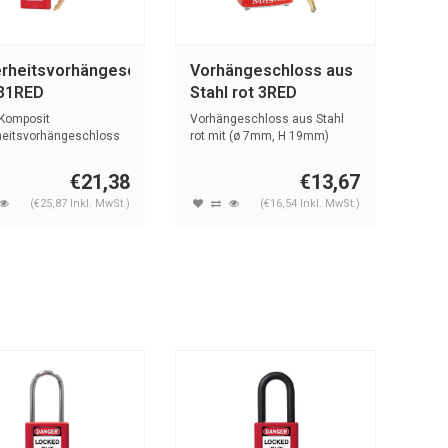
erheitsvorhängeschloss
Vorhängeschloss aus
S31RED
Stahl rot 3RED
Komposit
Vorhängeschloss aus Stahl
heitsvorhängeschloss
rot mit (ø 7mm, H 19mm)
 (4,76mm) ...
Bügel a...
€21,38
€13,67
(€25,87 Inkl. MwSt.)
(€16,54 Inkl. MwSt.)