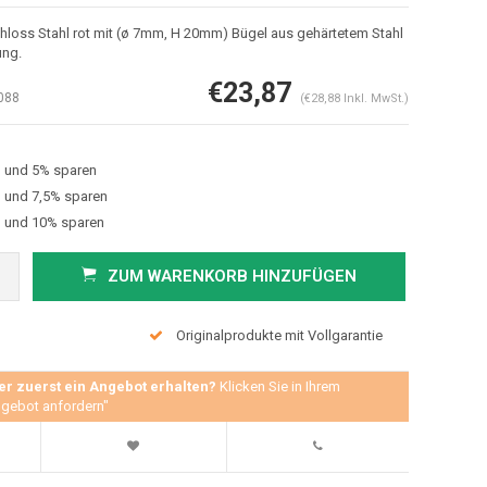
hloss Stahl rot mit (ø 7mm, H 20mm) Bügel aus gehärtetem Stahl
ung.
€23,87
088
(€28,88 Inkl. MwSt.)
en und 5% sparen
n und 7,5% sparen
en und 10% sparen
Abbildung vergrößern
ZUM WARENKORB HINZUFÜGEN
Originalprodukte mit Vollgarantie
er zuerst ein Angebot erhalten?
Klicken Sie in Ihrem
gebot anfordern"