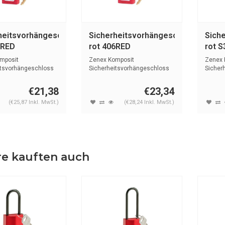
heitsvorhängeschloss
Sicherheitsvorhängeschloss
Sich
0RED
rot 406RED
rot 
mposit
Zenex Komposit
Zenex 
itsvorhängeschloss
Sicherheitsvorhängeschloss
Sicher
6mm) Bü...
rot mit (6mm) Bü...
rot mit
€21,38
€23,34
(€25,87 Inkl. MwSt.)
(€28,24 Inkl. MwSt.)
e kauften auch