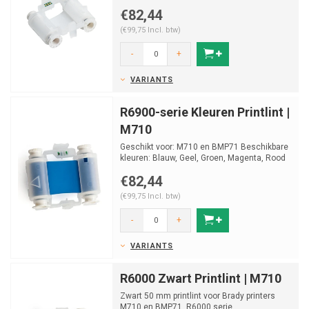
€82,44
(€99,75 Incl. btw)
-
+
VARIANTS
R6900-serie Kleuren Printlint |
M710
Geschikt voor: M710 en BMP71 Beschikbare
kleuren: Blauw, Geel, Groen, Magenta, Rood
€82,44
(€99,75 Incl. btw)
-
+
VARIANTS
R6000 Zwart Printlint | M710
Zwart 50 mm printlint voor Brady printers
M710 en BMP71. R6000 serie