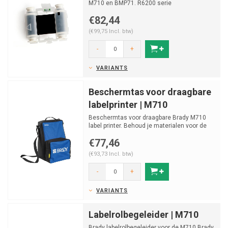
M710 en BMP71. R6200 serie
€82,44
(€99,75 Incl. btw)
-
+
VARIANTS
Beschermtas voor draagbare
labelprinter | M710
Beschermtas voor draagbare Brady M710
label printer. Behoud je materialen voor de
Brady M710 samen e...
€77,46
(€93,73 Incl. btw)
-
+
VARIANTS
Labelrolbegeleider | M710
Brady labelrolbegeleider voor de M710 Brady