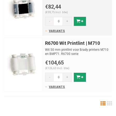
€82,44
(€99,75 Incl. btw)
-
+
VARIANTS
R6700 Wit Printlint | M710
Wit 50 mm printlint voor Brady printers M710
en BMP71. R6700 serie
€104,65
(€126,63 Incl. btw)
-
+
VARIANTS