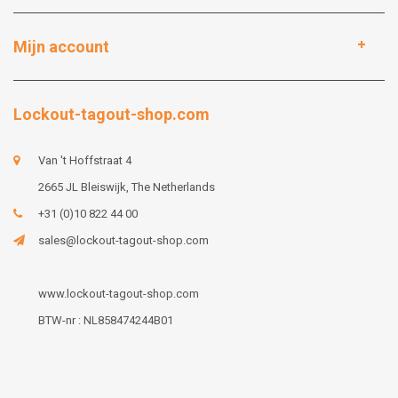
Mijn account
Lockout-tagout-shop.com
Van 't Hoffstraat 4
2665 JL Bleiswijk, The Netherlands
+31 (0)10 822 44 00
sales@lockout-tagout-shop.com
www.lockout-tagout-shop.com
BTW-nr : NL858474244B01