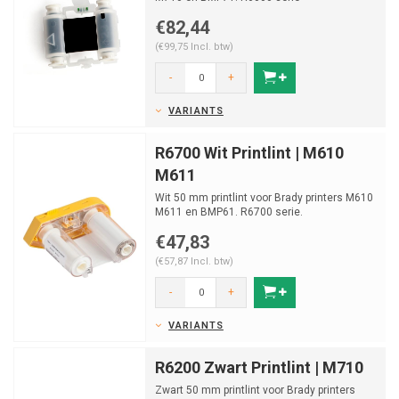
€82,44
(€99,75 Incl. btw)
-
+
VARIANTS
R6700 Wit Printlint | M610
M611
Wit 50 mm printlint voor Brady printers M610
M611 en BMP61. R6700 serie.
€47,83
(€57,87 Incl. btw)
-
+
VARIANTS
R6200 Zwart Printlint | M710
Zwart 50 mm printlint voor Brady printers