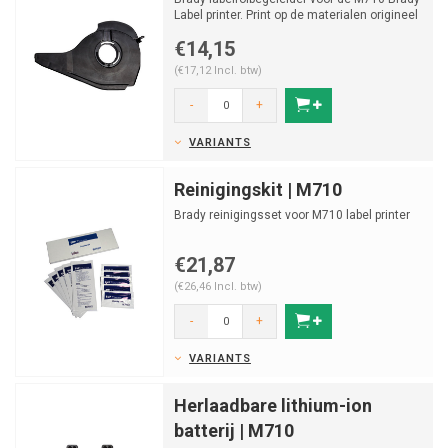
Label printer. Print op de materialen origineel
bestemt ...
€14,15
(€17,12 Incl. btw)
-
+
VARIANTS
Reinigingskit | M710
Brady reinigingsset voor M710 label printer
€21,87
(€26,46 Incl. btw)
-
+
VARIANTS
Herlaadbare lithium-ion
batterij | M710