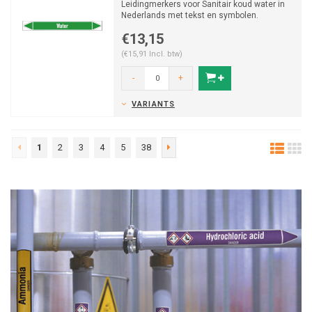
Leidingmerkers voor Sanitair koud water in
Nederlands met tekst en symbolen.
Categorie: Water. Besch...
€13,15
(€15,91 Incl. btw)
-
+
VARIANTS
1
2
3
4
5
38