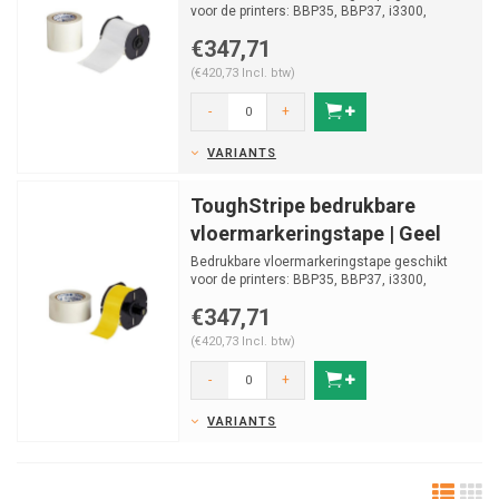
voor de printers: BBP35, BBP37, i3300,
S3000, S3100. Rol van...
€347,71
(€420,73 Incl. btw)
-
+
VARIANTS
ToughStripe bedrukbare
vloermarkeringstape | Geel
Bedrukbare vloermarkeringstape geschikt
voor de printers: BBP35, BBP37, i3300,
S3000, S3100. Rol van...
€347,71
(€420,73 Incl. btw)
-
+
VARIANTS