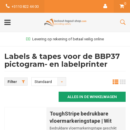
0
+3110 822 44 00
Levering op rekening of betaal veilig online
Labels & tapes voor de BBP37
pictogram- en labelprinter
Filter
Standaard
ALLES IN DE WINKELWAGEN
ToughStripe bedrukbare
vloermarkeringstape | Wit
Bedrukbare vloermarkeringstape geschikt