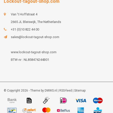
Lockout-tagout-shop.com
Van 't Hoffstraat 4
2665 JL Bleiswijk, The Netherlands
+31 (0)10 822 44 00
sales@lockout-tagout-shop.com
www.lockout-tagout-shop.com
BTW-nr : NL858474244B01
© Copyright 2026 - Theme by
DMWS.nl
|
RSS-feed
|
Sitemap