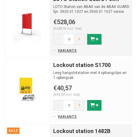
LOTO Station van ABAX van de ABAX GUARD
lijn. 3920.01.1027 en 3930.01.1027 versie
voor enkelzijdig ...
€528,06
(€638,95 Incl. btw)
-
+
VARIANTS
Lockout station S1700
Leeg hangslotstation met 4 ophangclips en
1 opbergvak.
€40,57
(€49,09 Incl. btw)
-
+
VARIANTS
Lockout station 1482B
SALE