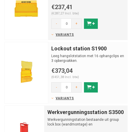
€237,41
(€287,27 Incl. btw)
-
+
VARIANTS
Lockout station S1900
Leeg hangslotstation met 16 ophangclips en
3 opbergvakken.
€373,04
(€451,38 Incl. btw)
-
+
VARIANTS
Werkvergunningsstation S3500
Werkvergunningstation bestaande uit group
lock box (wandmontage) en
werkvergunningsbord.