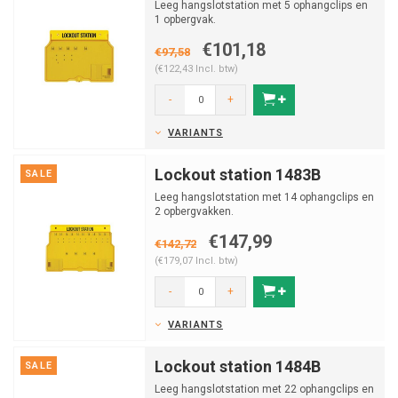
Leeg hangslotstation met 5 ophangclips en
1 opbergvak.
€101,18
€97,58
(€122,43 Incl. btw)
-
+
VARIANTS
Lockout station 1483B
SALE
Leeg hangslotstation met 14 ophangclips en
2 opbergvakken.
€147,99
€142,72
(€179,07 Incl. btw)
-
+
VARIANTS
Lockout station 1484B
SALE
Leeg hangslotstation met 22 ophangclips en