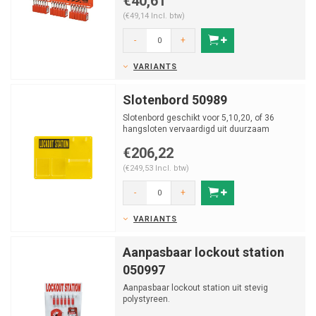
€40,61
(€49,14 Incl. btw)
-
+
VARIANTS
Slotenbord 50989
Slotenbord geschikt voor 5,10,20, of 36
hangsloten vervaardigd uit duurzaam
kunststof.
€206,22
*Exclusief m...
(€249,53 Incl. btw)
-
+
VARIANTS
Aanpasbaar lockout station
050997
Aanpasbaar lockout station uit stevig
polystyreen.