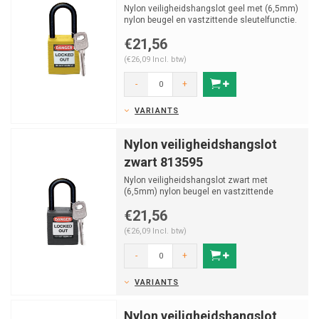
Nylon veiligheidshangslot geel met (6,5mm)
nylon beugel en vastzittende sleutelfunctie.
€21,56
(€26,09 Incl. btw)
-
+
VARIANTS
Nylon veiligheidshangslot
zwart 813595
Nylon veiligheidshangslot zwart met
(6,5mm) nylon beugel en vastzittende
sleutelfunctie.
€21,56
(€26,09 Incl. btw)
-
+
VARIANTS
Nylon veiligheidshangslot