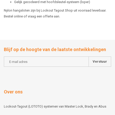
Gelijk gecodeerd met hoofdsleutel-systeem (loper)
Nylon hangsloten zijn bij Lockout Tagout Shop uit voorraad leverbaar.
Bestel online of vraag een offerte aan.
Blijf op de hoogte van de laatste ontwikkelingen
Verstuur
Over ons
Lockout-Tagout (LOTOTO) systemen van Master Lock, Brady en Abus