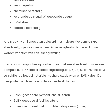
niet-magnetisch
chemisch bestendig
vergrendelde sleutel bij geopende beugel
UV-stabiel
corrosie bestendig
Alle Brady nylon hangsloten geleverd met 1 sleutel (volgens OSHA-
standaard), zijn voorzien van een 6 pin veiligheidscilinder en kunnen
worden voorzien van een laser gravering
Brady nylon hangsloten zijn verkrijgbaar met een standaard huis en een
compact huis, 4 verschillende beugelhoogtes (25, 38, 50 en 75mm) en 3
verschillende beugelmaterialen (gehard staal, nylon en RVS kabel) De
hangsloten zijn leverbaar in de volgende sluitingen:
Uniek gecodeerd (verschillend sluitend)
Gelijk gecodeerd (gelijksluitend)
Uniek gecodeerd met hoofdsleutel-systeem (loper)