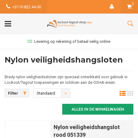
0
+3110 822 44 00
Levering op rekening of betaal veilig online
Nylon veiligheidshangsloten
Brady nylon veiligheidssloten zijn speciaal ontwikkeld voor gebruik in
Lockout/Tagout toepassingen en voldoen aan de OSHA-eisen.
Filter
Standaard
ALLES IN DE WINKELWAGEN
Nylon veiligheidshangslot
rood 051339