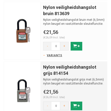
Nylon veiligheidshangslot
bruin 813639
Nylon veiligheidshangslot bruin met (6,5mm)
nylon beugel en vastzittende sleutelfunctie.
€21,56
(€26,09 Incl. btw)
-
+
VARIANTS
Nylon veiligheidshangslot
grijs 814154
Nylon veiligheidshangslot grijs met (6,5mm)
nylon beugel en vastzittende sleutelfunctie.
€21,56
(€26,09 Incl. btw)
-
+