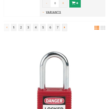
-
+
VARIANTS
1
2
3
4
5
6
7