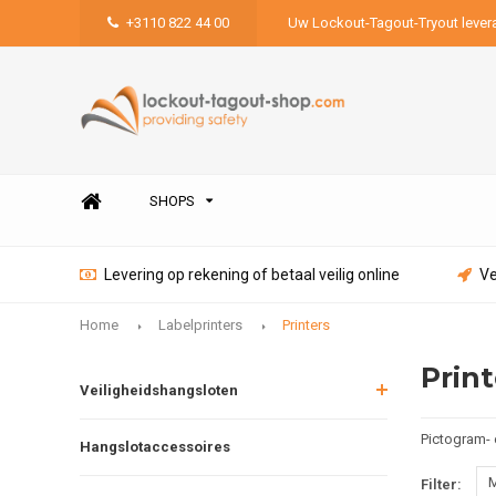
+3110 822 44 00
Uw Lockout-Tagout-Tryout lever
SHOPS
Levering op rekening of betaal veilig online
Ve
Home
Labelprinters
Printers
Print
Veiligheidshangsloten
Pictogram- 
Hangslotaccessoires
M
Filter: