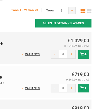
Toon 1 - 21 van 23
Toon:
4
ALLES IN DE WINKELWAGEN
€1.029,00
re
(€1.245,09 Incl. btw)
-
+
VARIANTS
€719,00
e
(€869,99 Incl. btw)
610
-
+
VARIANTS
€919,00