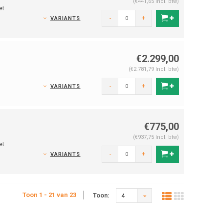
(€441,65 Incl. btw)
et
-
+
VARIANTS
€2.299,00
(€2.781,79 Incl. btw)
-
+
VARIANTS
€775,00
(€937,75 Incl. btw)
et
-
+
VARIANTS
Toon 1 - 21 van 23
Toon:
4