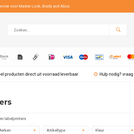
ancier voor Master Lock, Brady and Abus
el producten direct uit voorraad leverbaar
Hulp nodig? vraag 
ers
en labelprinters
erken
Artikeltype
Kleur