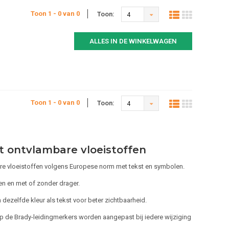
Toon 1 - 0 van 0
Toon:
4
ALLES IN DE WINKELWAGEN
Toon 1 - 0 van 0
Toon:
4
t ontvlambare vloeistoffen
re vloeistoffen volgens Europese norm met tekst en symbolen.
en en met of zonder drager.
dezelfde kleur als tekst voor beter zichtbaarheid.
 de Brady-leidingmerkers worden aangepast bij iedere wijziging