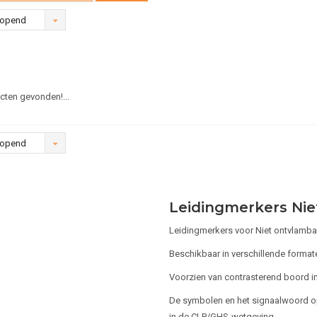
lopend
ten gevonden!...
lopend
Leidingmerkers Nie
Leidingmerkers voor Niet ontvlamba
Beschikbaar in verschillende format
Voorzien van contrasterend boord in 
De symbolen en het signaalwoord op
in de CLP/GHS-wetgeving.