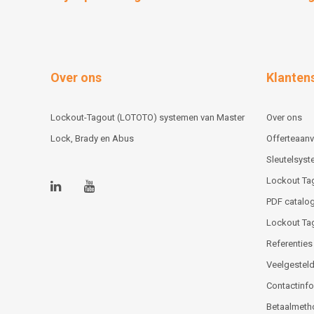
Over ons
Klanten
Lockout-Tagout (LOTOTO) systemen van Master
Over ons
Lock, Brady en Abus
Offerteaan
Sleutelsys
Lockout Ta
PDF catalog
Lockout Ta
Referenties
Veelgesteld
Contactinfor
Betaalmeth