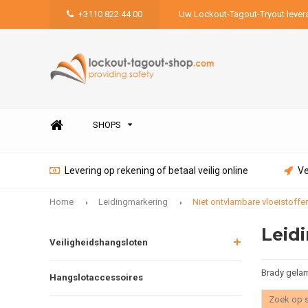
+3110 822 44 00
Uw Lockout-Tagout-Tryout lever
SHOPS
Levering op rekening of betaal veilig online
Ve
Home
Leidingmarkering
Niet ontvlambare vloeistoffe
Leid
Veiligheidshangsloten
Brady gelam
Hangslotaccessoires