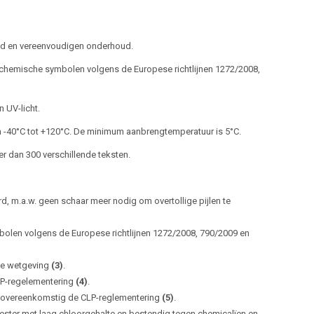
id en vereenvoudigen onderhoud.
n chemische symbolen volgens de Europese richtlijnen 1272/2008,
 UV-licht.
n -40°C tot +120°C. De minimum aanbrengtemperatuur is 5°C.
er dan 300 verschillende teksten.
rd, m.a.w. geen schaar meer nodig om overtollige pijlen te
olen volgens de Europese richtlijnen 1272/2008, 790/2009 en
ale wetgeving
(3)
.
LP-regelementering
(4)
.
 overeenkomstig de CLP-reglementering
(5)
.
yester met laag chloorgehalte en bestendig tegen chemicalïen en