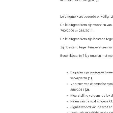
Leidingmerkers bevorderen veilighe
De leidingmerkers zijn voorzien va
790/2009 en 286/2011.
De leidingmerkers zijn bestand tegen
Zijn bestand tegen temperaturen va
Beschikbaar in 7 lay-outs en met me
De pijlen zijn voorgeperforee
verwijderen
(1)
.
Voorzien van chemische symb
286/2011
(2)
.
Kleurstelling volgens de lok
Naam van de stof volgens C
Signaalwoord van de stof en
Topkwaliteit zelfklevend pol