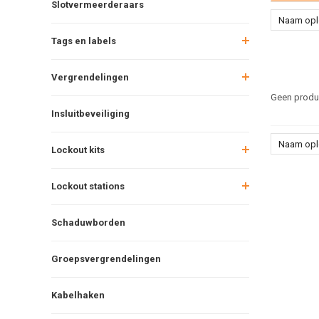
Slotvermeerderaars
Naam op
Tags en labels
Vergrendelingen
Geen produc
Insluitbeveiliging
Naam op
Lockout kits
Lockout stations
Schaduwborden
Groepsvergrendelingen
Kabelhaken