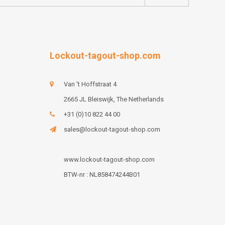
Lockout-tagout-shop.com
Van 't Hoffstraat 4
2665 JL Bleiswijk, The Netherlands
+31 (0)10 822 44 00
sales@lockout-tagout-shop.com
www.lockout-tagout-shop.com
BTW-nr : NL858474244B01