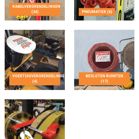
KABELVERGRENDELINGEN
(34)
PNEUMATIEK (6)
VOERTUIGVERGRENDELINGEN
BESLOTEN RUIMTEN
(4)
(17)