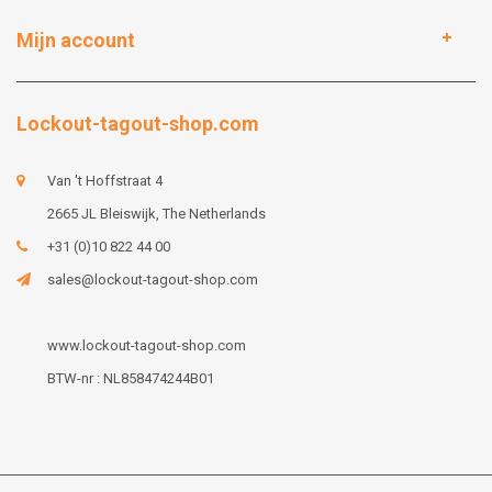
Mijn account
Lockout-tagout-shop.com
Van 't Hoffstraat 4
2665 JL Bleiswijk, The Netherlands
+31 (0)10 822 44 00
sales@lockout-tagout-shop.com
www.lockout-tagout-shop.com
BTW-nr : NL858474244B01