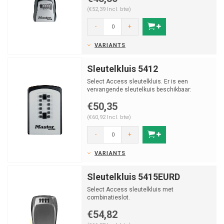
(€52,39 Incl. btw)
-
+
VARIANTS
Sleutelkluis 5412
Select Access sleutelkluis. Er is een
vervangende sleutelkuis beschikbaar:
Master Lock Sleutelkluis...
€50,35
(€60,92 Incl. btw)
-
+
VARIANTS
Sleutelkluis 5415EURD
Select Access sleutelkluis met
combinatieslot.
€54,82