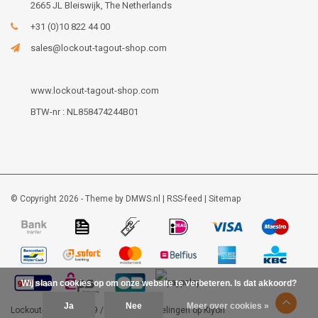
2665 JL Bleiswijk, The Netherlands
+31 (0)10 822 44 00
sales@lockout-tagout-shop.com
www.lockout-tagout-shop.com
BTW-nr : NL858474244B01
© Copyright 2026 - Theme by
DMWS.nl
|
RSS-feed
|
Sitemap
Wij slaan cookies op om onze website te verbeteren. Is dat akkoord?
Ja
Nee
Meer over cookies »
Lockout-tagout-shop
9
/
10
-
48
beoordelingen op
Kiyoh