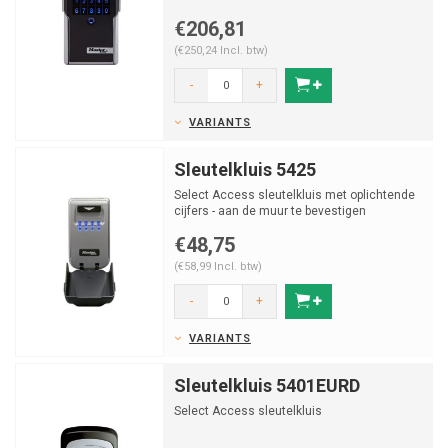
€206,81
(€250,24 Incl. btw)
-
+
VARIANTS
Sleutelkluis 5425
Select Access sleutelkluis met oplichtende
cijfers - aan de muur te bevestigen
€48,75
(€58,99 Incl. btw)
-
+
VARIANTS
Sleutelkluis 5401EURD
Select Access sleutelkluis