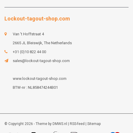
Lockout-tagout-shop.com
Van 't Hoffstraat 4
2665 JL Bleiswijk, The Netherlands
+31 (0)10 822 44 00
sales@lockout-tagout-shop.com
www.lockout-tagout-shop.com
BTW-nr : NL858474244B01
© Copyright 2026 - Theme by
DMWS.nl
|
RSS-feed
|
Sitemap