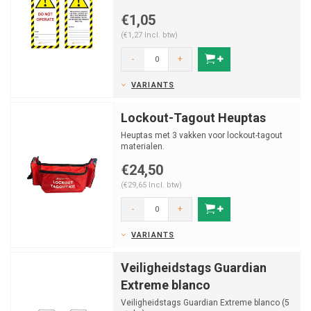
€1,05
(€1,27 Incl. btw)
-
+
VARIANTS
Lockout-Tagout Heuptas
Heuptas met 3 vakken voor lockout-tagout
materialen.
€24,50
(€29,65 Incl. btw)
-
+
VARIANTS
Veiligheidstags Guardian
Extreme blanco
Veiligheidstags Guardian Extreme blanco (5