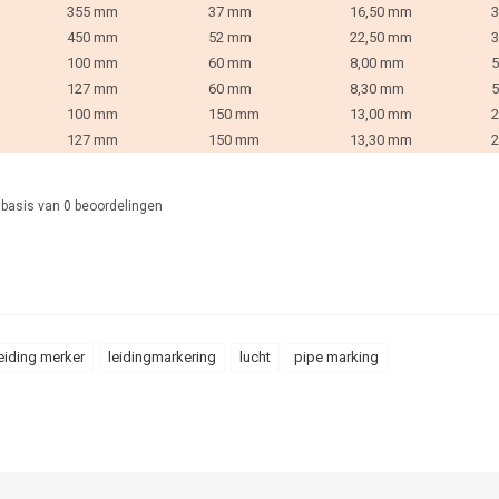
355 mm
37 mm
16,50 mm
3
450 mm
52 mm
22,50 mm
3
100 mm
60 mm
8,00 mm
5
127 mm
60 mm
8,30 mm
5
100 mm
150 mm
13,00 mm
2
127 mm
150 mm
13,30 mm
2
 basis van
0
beoordelingen
eiding merker
leidingmarkering
lucht
pipe marking