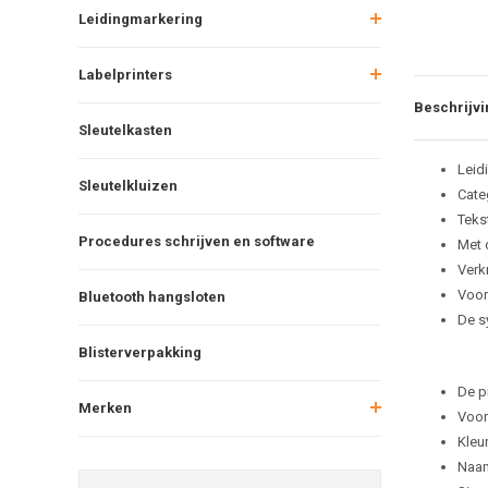
Leidingmarkering
Labelprinters
Beschrijvi
Sleutelkasten
Leid
Sleutelkluizen
Cate
Teks
Procedures schrijven en software
Met 
Verkr
Voor
Bluetooth hangsloten
De s
Blisterverpakking
De p
Merken
Voor
Kleu
Naam