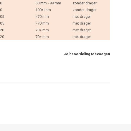
0
50 mm - 99 mm
zonder drager
0
100> mm
zonder drager
05
<70 mm
met drager
05
<70 mm
met drager
20
70> mm
met drager
20
70> mm
met drager
Je beoordeling toevoegen