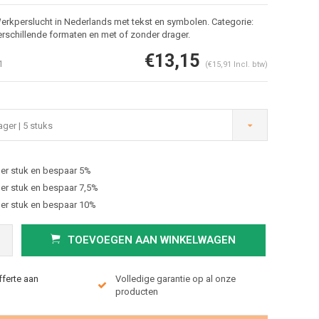
erkperslucht in Nederlands met tekst en symbolen. Categorie:
verschillende formaten en met of zonder drager.
€13,15
1
(€15,91 Incl. btw)
ger | 5 stuks
er stuk en bespaar 5%
Afbeelding vergroten
er stuk en bespaar 7,5%
er stuk en bespaar 10%
TOEVOEGEN AAN WINKELWAGEN
fferte aan
Volledige garantie op al onze
producten