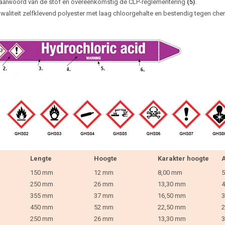
aalwoord van de stof en overeenkomstig de CLP-reglementering
(5)
.
waliteit zelfklevend polyester met laag chloorgehalte en bestendig tegen che
Lengte
Hoogte
Karakter hoogte
A
150 mm
12 mm
8,00 mm
5
250 mm
26 mm
13,30 mm
4
355 mm
37 mm
16,50 mm
3
450 mm
52 mm
22,50 mm
2
250 mm
26 mm
13,30 mm
3