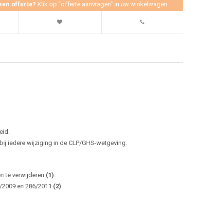
een offerte?
Klik op "offerte aanvragen" in uw winkelwagen
eid.
j iedere wijziging in de CLP/GHS-wetgeving.
en te verwijderen
(1)
.
0/2009 en 286/2011
(2)
.