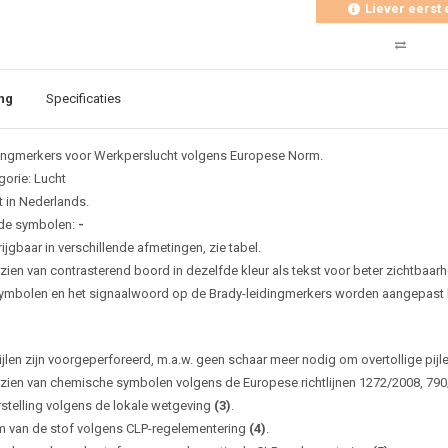
Liever eerst 
ng
Specificaties
ingmerkers voor Werkperslucht volgens Europese Norm.
gorie: Lucht
t in Nederlands.
de symbolen:
-
ijgbaar in verschillende afmetingen, zie tabel.
zien van contrasterend boord in dezelfde kleur als tekst voor beter zichtbaarh
ymbolen en het signaalwoord op de Brady-leidingmerkers worden aangepast bi
ijlen zijn voorgeperforeerd, m.a.w. geen schaar meer nodig om overtollige pijl
zien van chemische symbolen volgens de Europese richtlijnen 1272/2008, 79
rstelling volgens de lokale wetgeving
(3)
.
 van de stof volgens CLP-regelementering
(4)
.