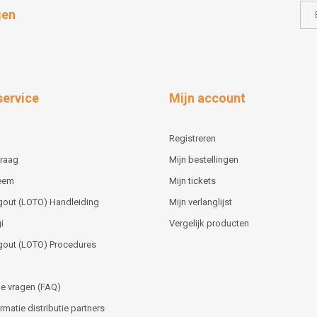
gen
service
Mijn account
Registreren
vraag
Mijn bestellingen
teem
Mijn tickets
gout (LOTO) Handleiding
Mijn verlanglijst
i
Vergelijk producten
gout (LOTO) Procedures
e vragen (FAQ)
matie distributie partners