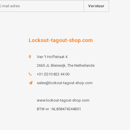
Verstuur
Lockout-tagout-shop.com
Van 't Hoffstraat 4
2665 JL Bleiswijk, The Netherlands
+31 (0)10 822 44 00
sales@lockout-tagout-shop.com
www.lockout-tagout-shop.com
BTW-nr : NL858474244B01