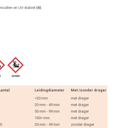
micalïen en UV-stabiel
(6)
.
antal
Leidingdiameter
Met /zonder drager
<20 mm
met drager
20 mm - 49 mm
met drager
50 mm - 99 mm
met drager
100> mm
met drager
0
20 mm - 49 mm
zonder drager