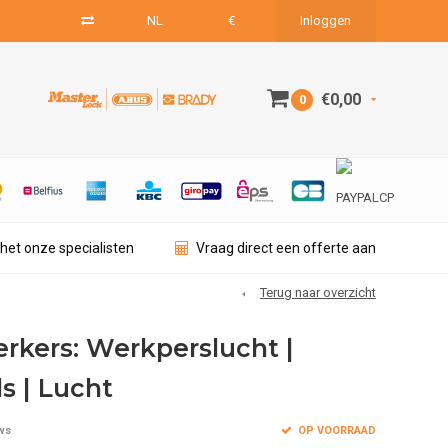
NL
€
Inloggen
€0,00
0
het onze specialisten
Vraag direct een offerte aan
Terug naar overzicht
rkers: Werkperslucht |
s | Lucht
OP VOORRAAD
ws