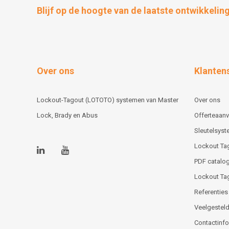
Blijf op de hoogte van de laatste ontwikkelin
Over ons
Klanten
Lockout-Tagout (LOTOTO) systemen van Master
Over ons
Lock, Brady en Abus
Offerteaan
Sleutelsys
Lockout Ta
PDF catalog
Lockout Ta
Referenties
Veelgesteld
Contactinfor