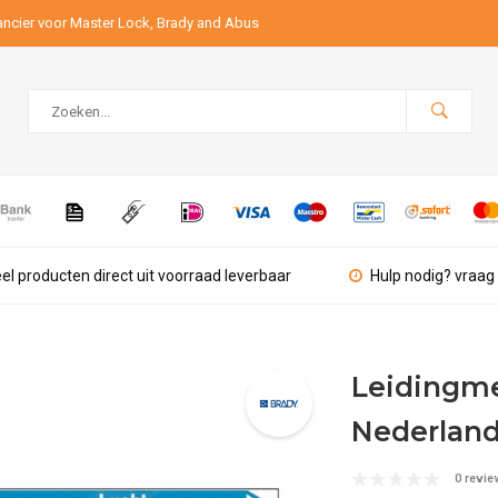
ancier voor Master Lock, Brady and Abus
el producten direct uit voorraad leverbaar
Hulp nodig? vraag 
Leidingme
Nederland
0 revie