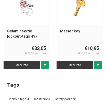
Gelamineerde
Master key
lockout-tags 497
€32,05
€10,95
(€38,78 Incl. btw)
(€13,25 Incl. btw)
Meer info
Meer info
Tags
lockout tagout
master lock
safety padlock