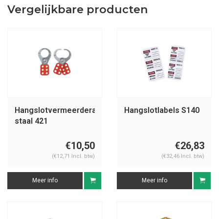
Vergelijkbare producten
Hangslotvermeerderaar
Hangslotlabels S140
staal 421
€10,50
€26,83
(€12,71 Incl. btw)
(€32,46 Incl. btw)
Meer info
Meer info