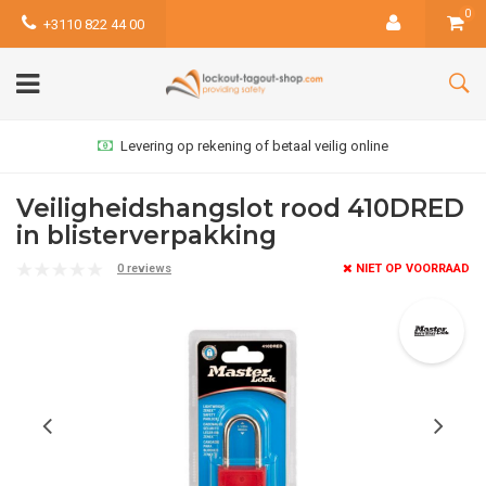
0
+3110 822 44 00
Levering op rekening of betaal veilig online
Veiligheidshangslot rood 410DRED
in blisterverpakking
0 reviews
NIET OP VOORRAAD