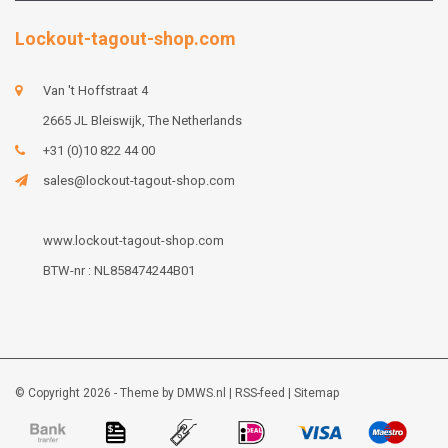
Lockout-tagout-shop.com
Van 't Hoffstraat 4
2665 JL Bleiswijk, The Netherlands
+31 (0)10 822 44 00
sales@lockout-tagout-shop.com
www.lockout-tagout-shop.com
BTW-nr : NL858474244B01
© Copyright 2026 - Theme by
DMWS.nl
|
RSS-feed
|
Sitemap