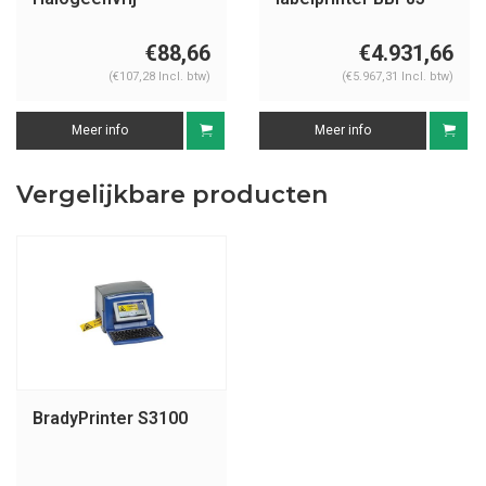
€88,66
€4.931,66
(€107,28 Incl. btw)
(€5.967,31 Incl. btw)
Meer info
Meer info
Vergelijkbare producten
BradyPrinter S3100