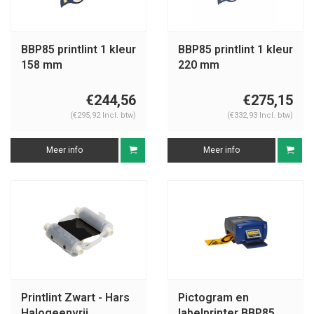
BBP85 printlint 1 kleur
BBP85 printlint 1 kleur
158 mm
220 mm
€244,56
€275,15
(€295,92 Incl. btw)
(€332,93 Incl. btw)
Meer info
Meer info
Printlint Zwart - Hars
Pictogram en
Halogeenvrij
labelprinter BBP85