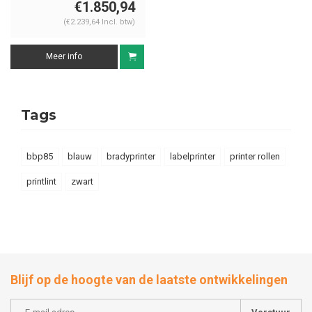
€1.850,94
(€2.239,64 Incl. btw)
Meer info
Tags
bbp85
blauw
bradyprinter
labelprinter
printer rollen
printlint
zwart
Blijf op de hoogte van de laatste ontwikkelingen