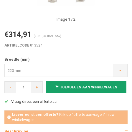
Image
1
/ 2
€314,91
(€381,04 Incl. btw)
ARTIKELCODE
013524
Breedte (mm)
220 mm
-
+
TOEVOEGEN AAN WINKELWAGEN
Vraag direct een offerte aan
Liever eerst een offerte?
Klik op "offerte aanvragen" in uw
winkelwagen
Beschrijving