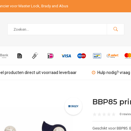
ancier voor Master Lock, Brady and Abus
el producten direct uit voorraad leverbaar
Hulp nodig? vraag 
BBP85 pri
0 revie
Geschikt voor BBP85.