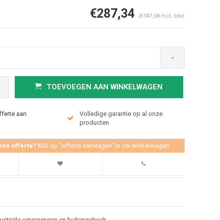
€287,34
(€347,68 Incl. btw)
TOEVOEGEN AAN WINKELWAGEN
fferte aan
Volledige garantie op al onze
Afbeelding vergroten
producten
een offerte?
Klik op "offerte aanvragen" in uw winkelwagen
ndustriële omgevingen en buitengebruik.