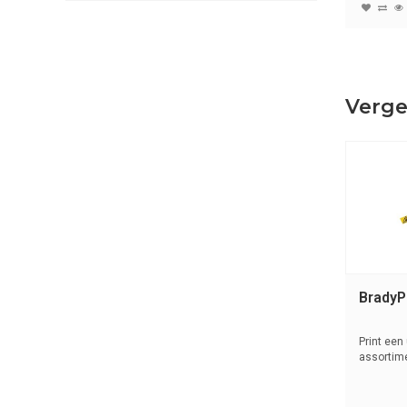
Verge
BradyP
Print een 
assortime
pictogram