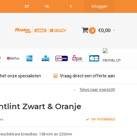
NL
€
Inloggen
€0,00
0
het onze specialisten
Vraag direct een offerte aan
Terug naar overzicht
ntlint Zwart & Oranje
OP VOORRAAD
ws
 Beschikbare breedtes: 158 mm en 220mm