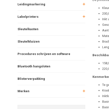
Leidingmarkering
Kleu
200,
Labelprinters
Inkt 
Gesc
Sleutelkasten
Aant
Mate
Sleutelkluizen
Brad
Leng
Procedures schrijven en software
Beschikba
158,
Bluetooth hangsloten
220,
Kenmerken
Blisterverpakking
Te g
Kras
Merken
Inktk
Basis
Basis