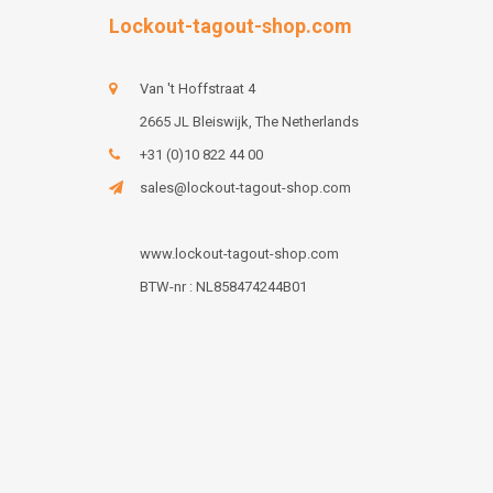
Lockout-tagout-shop.com
Van 't Hoffstraat 4
2665 JL Bleiswijk, The Netherlands
+31 (0)10 822 44 00
sales@lockout-tagout-shop.com
www.lockout-tagout-shop.com
BTW-nr : NL858474244B01