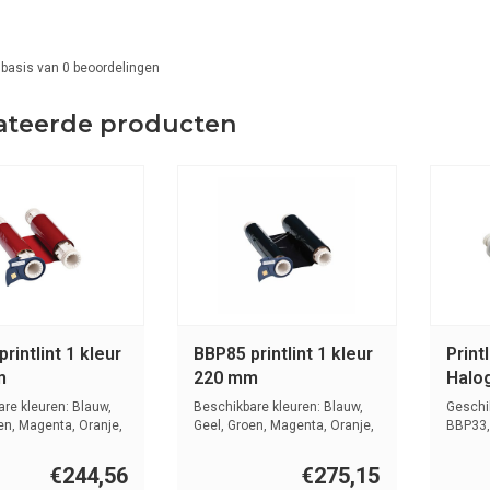
 basis van
0
beoordelingen
ateerde producten
rintlint 1 kleur
BBP85 printlint 1 kleur
Print
m
220 mm
Halog
re kleuren: Blauw,
Beschikbare kleuren: Blauw,
Geschi
en, Magenta, Oranje,
Geel, Groen, Magenta, Oranje,
BBP33,
Ro...
S300...
€244,56
€275,15