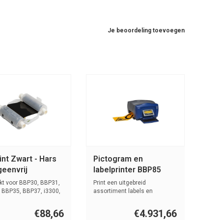
Je beoordeling toevoegen
lint Zwart - Hars
Pictogram en
eenvrij
labelprinter BBP85
kt voor BBP30, BBP31,
Print een uitgebreid
 BBP35, BBP37, i3300,
assortiment labels en
pictogrammen met ...
€88,66
€4.931,66