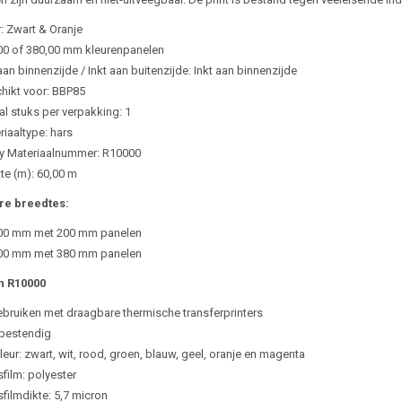
r: Zwart & Oranje
00 of 380,00 mm kleurenpanelen
aan binnenzijde / Inkt aan buitenzijde: Inkt aan binnenzijde
hikt voor: BBP85
al stuks per verpakking: 1
riaaltype: hars
y Materiaalnummer: R10000
te (m): 60,00 m
re breedtes:
00 mm met 200 mm panelen
00 mm met 380 mm panelen
 R10000
ebruiken met draagbare thermische transferprinters
bestendig
leur: zwart, wit, rood, groen, blauw, geel, oranje en magenta
film: polyester
filmdikte: 5,7 micron