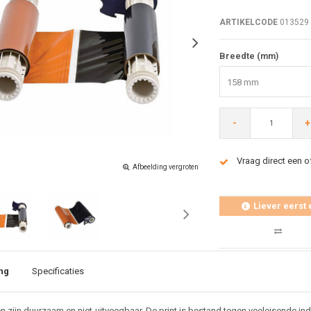
ARTIKELCODE
013529
Breedte (mm)
158 mm
-
+
Vraag direct een o
Afbeelding vergroten
Liever eerst 
ng
Specificaties
ten zijn duurzaam en niet-uitveegbaar. De print is bestand tegen veeleisende i