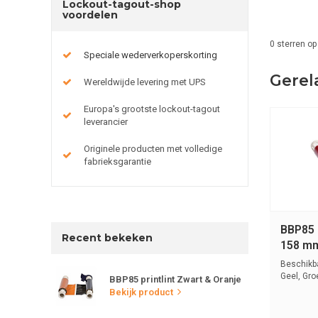
Lockout-tagout-shop
voordelen
0
sterren op
Speciale wederverkoperskorting
Gerel
Wereldwijde levering met UPS
Europa's grootste lockout-tagout
leverancier
Originele producten met volledige
fabrieksgarantie
BBP85 p
Recent bekeken
158 m
Beschikba
Geel, Gro
BBP85 printlint Zwart & Oranje
Ro...
Bekijk product