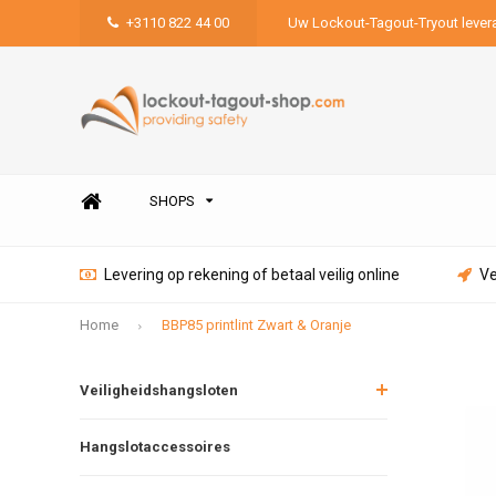
+3110 822 44 00
Uw Lockout-Tagout-Tryout lever
SHOPS
Levering op rekening of betaal veilig online
Ve
Home
BBP85 printlint Zwart & Oranje
Veiligheidshangsloten
Hangslotaccessoires