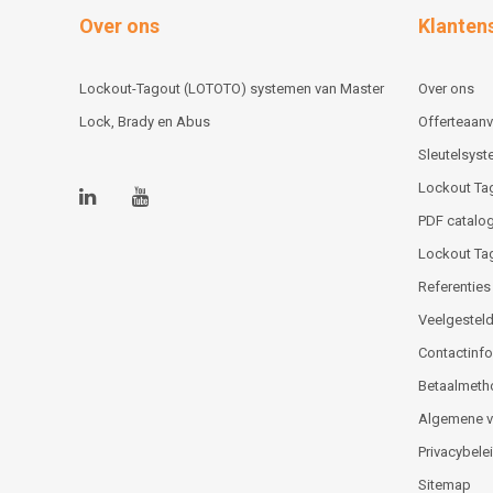
Over ons
Klanten
Lockout-Tagout (LOTOTO) systemen van Master
Over ons
Lock, Brady en Abus
Offerteaan
Sleutelsys
Lockout Ta
PDF catalog
Lockout Ta
Referenties
Veelgesteld
Contactinfor
Betaalmeth
Algemene 
Privacybele
Sitemap