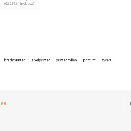
(€2.239,64 Incl. btw)
bradyprinter
labelprinter
printer rollen
printlint
zwart
gen