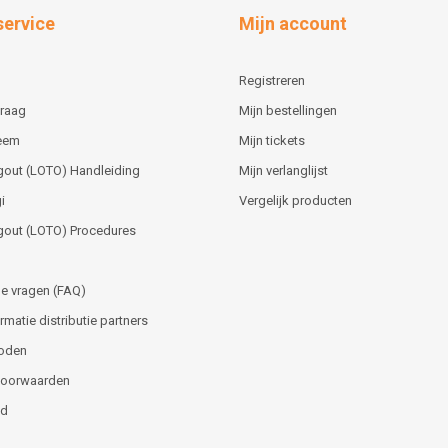
service
Mijn account
Registreren
vraag
Mijn bestellingen
teem
Mijn tickets
gout (LOTO) Handleiding
Mijn verlanglijst
i
Vergelijk producten
gout (LOTO) Procedures
e vragen (FAQ)
matie distributie partners
oden
voorwaarden
id