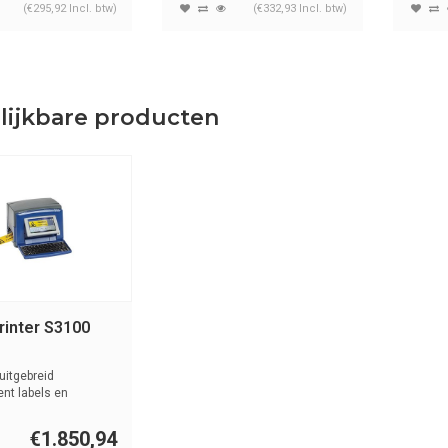
(€295,92 Incl. btw)
(€332,93 Incl. btw)
lijkbare producten
rinter S3100
uitgebreid
nt labels en
men met ...
€1.850,94