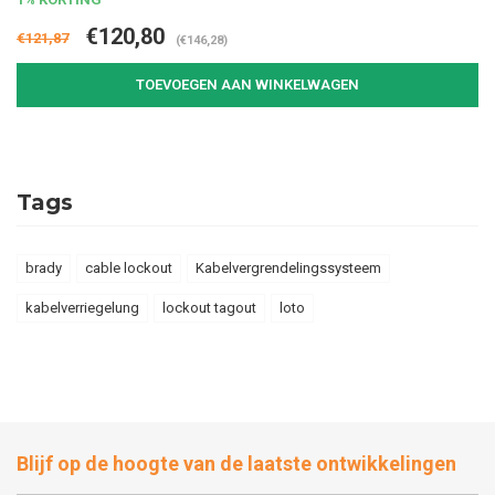
€120,80
€121,87
(€146,28)
TOEVOEGEN AAN WINKELWAGEN
Tags
brady
cable lockout
Kabelvergrendelingssysteem
kabelverriegelung
lockout tagout
loto
Blijf op de hoogte van de laatste ontwikkelingen