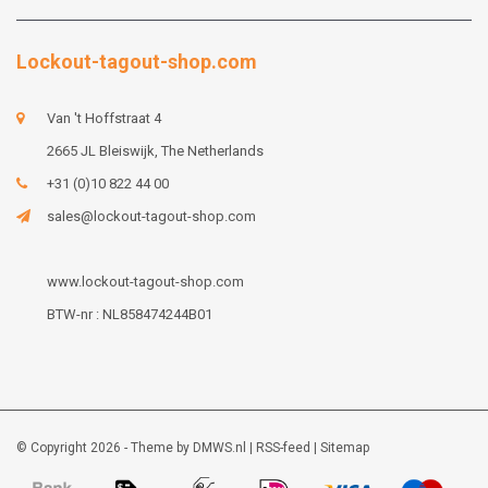
Lockout-tagout-shop.com
Van 't Hoffstraat 4
2665 JL Bleiswijk, The Netherlands
+31 (0)10 822 44 00
sales@lockout-tagout-shop.com
www.lockout-tagout-shop.com
BTW-nr : NL858474244B01
© Copyright 2026 - Theme by
DMWS.nl
|
RSS-feed
|
Sitemap