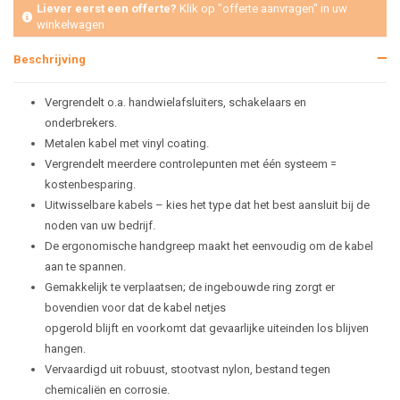
Liever eerst een offerte?
Klik op "offerte aanvragen" in uw
winkelwagen
Beschrijving
Vergrendelt o.a. handwielafsluiters, schakelaars en
onderbrekers.
Metalen kabel met vinyl coating.
Vergrendelt meerdere controlepunten met één systeem =
kostenbesparing.
Uitwisselbare kabels – kies het type dat het best aansluit bij de
noden van uw bedrijf.
De ergonomische handgreep maakt het eenvoudig om de kabel
aan te spannen.
Gemakkelijk te verplaatsen; de ingebouwde ring zorgt er
bovendien voor dat de kabel netjes
opgerold blijft en voorkomt dat gevaarlijke uiteinden los blijven
hangen.
Vervaardigd uit robuust, stootvast nylon, bestand tegen
chemicaliën en corrosie.