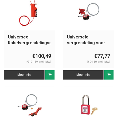
Universeel
Universele
Kabelvergrendelingssysteem
vergrendeling voor
(Nylon kabel) 050941
regelkleppen S3921
€100,49
€77,77
(€121,59 Incl. btw)
(€94,10 Incl. btw)
Meer info
Meer info