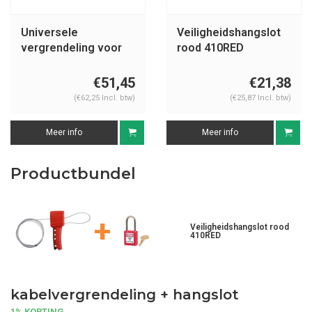
Universele
Veiligheidshangslot
vergrendeling voor
rood 410RED
kogelkranen S806-
491B
€51,45
€21,38
(€62,25 Incl. btw)
(€25,87 Incl. btw)
Meer info
Meer info
Productbundel
+
Veiligheidshangslot rood
410RED
kabelvergrendeling + hangslot
1% KORTING