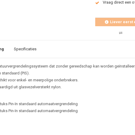
Vraag direct een o
Liever eerst 
ng
Specificaties
atuurvergrendelingssysteem dat zonder gereedschap kan worden geïnstalleer
n standaard (PIS).
hikt voor enkel- en meerpolige onderbrekers.
ardigd uit glasvezelversterkt nylon.
stuks Pin-In standaard automaatvergrendeling
stuks Pin-In standaard automaatvergrendeling