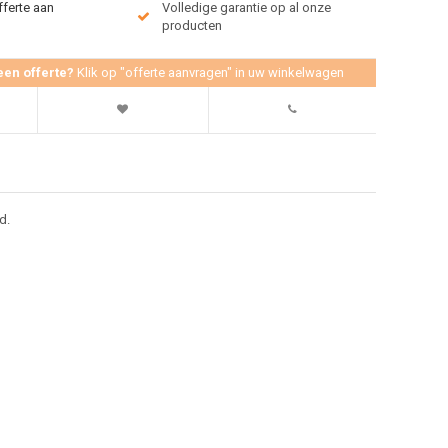
fferte aan
Volledige garantie op al onze
producten
een offerte?
Klik op "offerte aanvragen" in uw winkelwagen
d.