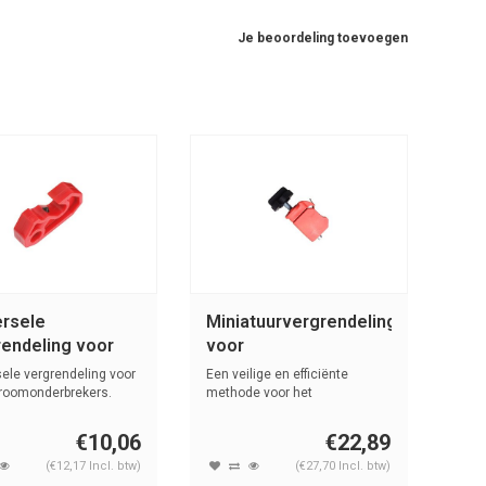
Je beoordeling toevoegen
ersele
Miniatuurvergrendeling
rendeling voor
voor
omonderbrekers
stroomonderbrekers
ele vergrendeling voor
Een veilige en efficiënte
3
(Tie-Bar) 090853,
troomonderbrekers.
methode voor het
vergrendelen van...
090854
€10,06
€22,89
(€12,17 Incl. btw)
(€27,70 Incl. btw)