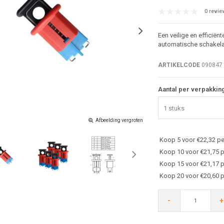
0 revie
Een veilige en efficië
automatische schakela
ARTIKELCODE
090847
Aantal per verpakkin
1 stuks
Afbeelding vergroten
Koop 5 voor €22,32 pe
Koop 10 voor €21,75 p
Koop 15 voor €21,17 p
Koop 20 voor €20,60 p
-
+