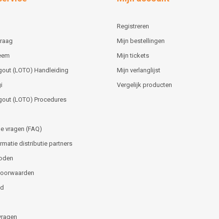
Registreren
vraag
Mijn bestellingen
teem
Mijn tickets
gout (LOTO) Handleiding
Mijn verlanglijst
i
Vergelijk producten
gout (LOTO) Procedures
e vragen (FAQ)
matie distributie partners
oden
voorwaarden
id
vragen