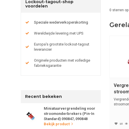
Lockout-tagout-shop
voordelen
0
sterren op
Speciale wederverkoperskorting
Gerel
Wereldwijde levering met UPS
Europa's grootste lockout-tagout
leverancier
Originele producten met volledige
fabrieksgarantie
Vergre
stroom
Recent bekeken
< 11m
Vergrende
stroomond
Miniatuurvergrendeling voor
11mm.
stroomonderbrekers (Pin-In
Standard) 090847, 090848
Bekijk product