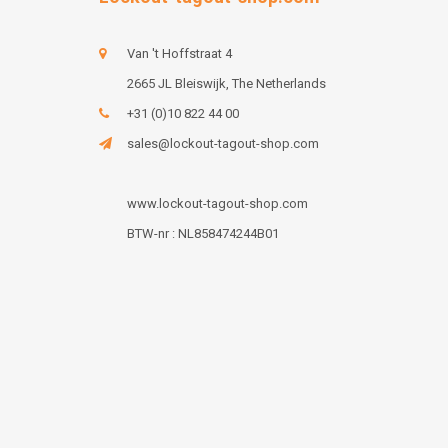
Van 't Hoffstraat 4
2665 JL Bleiswijk, The Netherlands
+31 (0)10 822 44 00
sales@lockout-tagout-shop.com
www.lockout-tagout-shop.com
BTW-nr : NL858474244B01