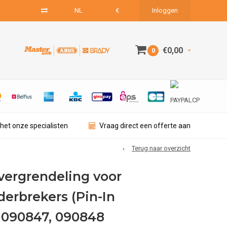
NL
€
Inloggen
€0,00
0
het onze specialisten
Vraag direct een offerte aan
Terug naar overzicht
vergrendeling voor
erbrekers (Pin-In
 090847, 090848