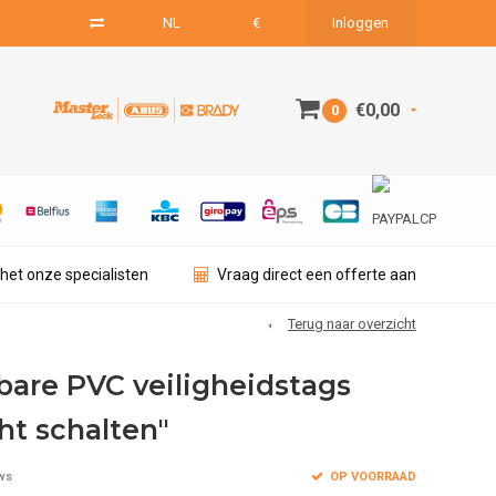
NL
€
Inloggen
€0,00
0
het onze specialisten
Vraag direct een offerte aan
Terug naar overzicht
bare PVC veiligheidstags
ht schalten"
OP VOORRAAD
ws