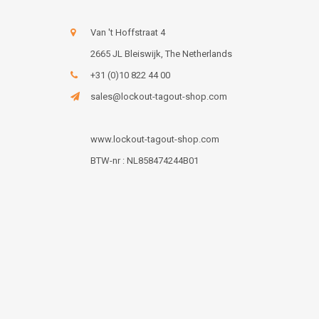
Van 't Hoffstraat 4
2665 JL Bleiswijk, The Netherlands
+31 (0)10 822 44 00
sales@lockout-tagout-shop.com
www.lockout-tagout-shop.com
BTW-nr : NL858474244B01