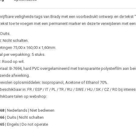
rijfbare veiligheids-tags van Brady met een voorbedrukt ontwerp en de tekst 
tekst toe te voegen met een permanent marker en deze te verwijderen met ee
 Duits.
: Nicht schalten.
tingen 75,00 x 160,00 x 1,60mm.
al per verpakking: 5 stuks.
r: Rood op wit.
riaal: B-7694, hard PVC overgelamineerd met transparante polysterfilm aan bei
zende afwerking.
evolen oplosmiddelen: Isopropanol, Acetone of Ethanol 70%.
eschikbaar in: FR / ESP / IT / PL / TR / RU / SWE / HU / SK / CZ / RO bij inte
hikbare talen op webshop:
68
| Nederlands | Niet bedienen
66
| Duits | Nicht schalten
65
| Engels | Do not operate