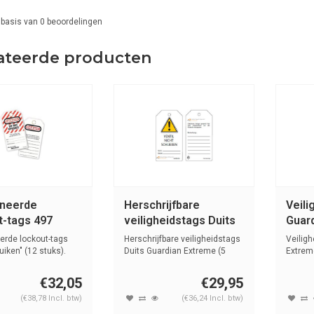
 basis van
0
beoordelingen
ateerde producten
neerde
Herschrijfbare
Veili
t-tags 497
veiligheidstags Duits
Guar
Guardian Extreme
blan
erde lockout-tags
Herschrijfbare veiligheidstags
Veilig
uiken" (12 stuks).
Duits Guardian Extreme (5
Extreme
stu...
€32,05
€29,95
(€38,78 Incl. btw)
(€36,24 Incl. btw)