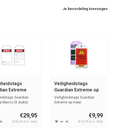
Je beoordeling toevoegen
gheidstags
Veiligheidstags
dian Extreme
Guardian Extreme op
co
maat S90001
heidstags Guardian
Veiligheidstags Guardian
 blanco (5 stuks).
Extreme op maat.
€29,95
€9,99
(€36,24 Incl. btw)
(€12,09 Incl. btw)