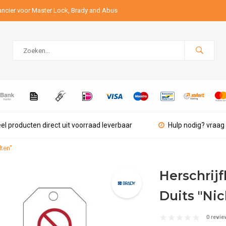
ancier voor Master Lock, Brady and Abus
el producten direct uit voorraad leverbaar
Hulp nodig? vraag 
lten"
Herschrijf
Duits "Nic
0 revie