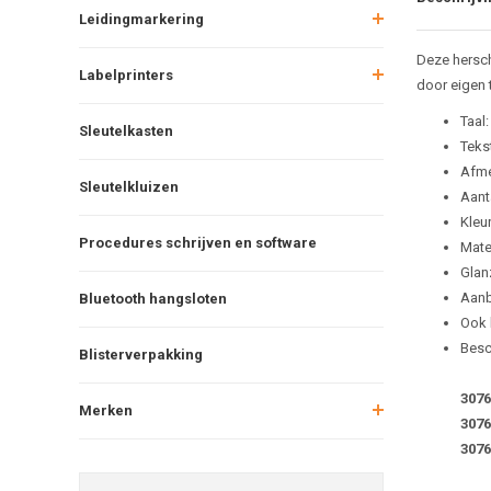
Leidingmarkering
Deze hersch
Labelprinters
door eigen 
Taal:
Sleutelkasten
Tekst
Afme
Sleutelkluizen
Aant
Kleu
Procedures schrijven en software
Mate
Glan
Aanb
Bluetooth hangsloten
Ook b
Besc
Blisterverpakking
3076
Merken
3076
3076