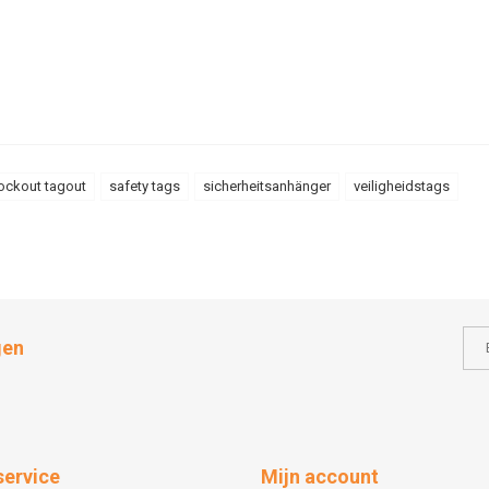
ockout tagout
safety tags
sicherheitsanhänger
veiligheidstags
gen
service
Mijn account