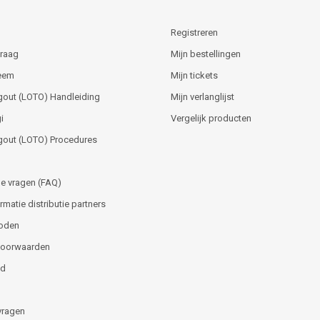
Registreren
vraag
Mijn bestellingen
teem
Mijn tickets
gout (LOTO) Handleiding
Mijn verlanglijst
i
Vergelijk producten
gout (LOTO) Procedures
e vragen (FAQ)
matie distributie partners
oden
voorwaarden
id
vragen