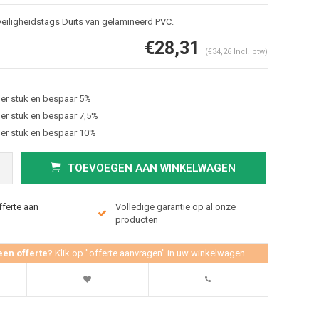
 veiligheidstags Duits van gelamineerd PVC.
€28,31
(€34,26 Incl. btw)
er stuk en bespaar 5%
er stuk en bespaar 7,5%
er stuk en bespaar 10%
TOEVOEGEN AAN WINKELWAGEN
Afbeelding vergroten
fferte aan
Volledige garantie op al onze
producten
een offerte?
Klik op "offerte aanvragen" in uw winkelwagen