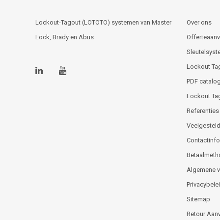
Lockout-Tagout (LOTOTO) systemen van Master
Over ons
Lock, Brady en Abus
Offerteaan
Sleutelsys
Lockout Ta
PDF catalog
Lockout Ta
Referenties
Veelgesteld
Contactinfor
Betaalmeth
Algemene 
Privacybele
Sitemap
Retour Aan