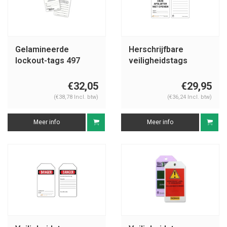
Gelamineerde
Herschrijfbare
lockout-tags 497
veiligheidstags
Nederlands Guardian
Extreme
€32,05
€29,95
(€38,78 Incl. btw)
(€36,24 Incl. btw)
Meer info
Meer info