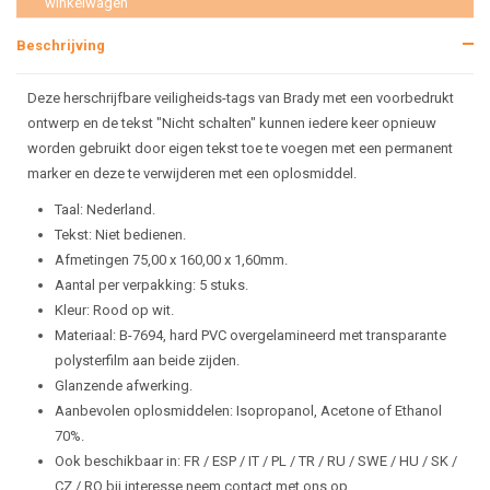
winkelwagen
Beschrijving
Deze herschrijfbare veiligheids-tags van Brady met een voorbedrukt
ontwerp en de tekst "Nicht schalten" kunnen iedere keer opnieuw
worden gebruikt door eigen tekst toe te voegen met een permanent
marker en deze te verwijderen met een oplosmiddel.
Taal: Nederland.
Tekst: Niet bedienen.
Afmetingen 75,00 x 160,00 x 1,60mm.
Aantal per verpakking: 5 stuks.
Kleur: Rood op wit.
Materiaal: B-7694, hard PVC overgelamineerd met transparante
polysterfilm aan beide zijden.
Glanzende afwerking.
Aanbevolen oplosmiddelen: Isopropanol, Acetone of Ethanol
70%.
Ook beschikbaar in: FR / ESP / IT / PL / TR / RU / SWE / HU / SK /
CZ / RO bij interesse neem contact met ons op.