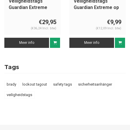
Veiligheidstags
Veiligheidstags
Guardian Extreme
Guardian Extreme op
blanco
maat S90001
€29,95
€9,99
(€36,24 Incl. btw)
(€12,09 Incl. btw)
Meer info
Meer info
Tags
brady
lockout tagout
safety tags
sicherheitsanhänger
veiligheidstags