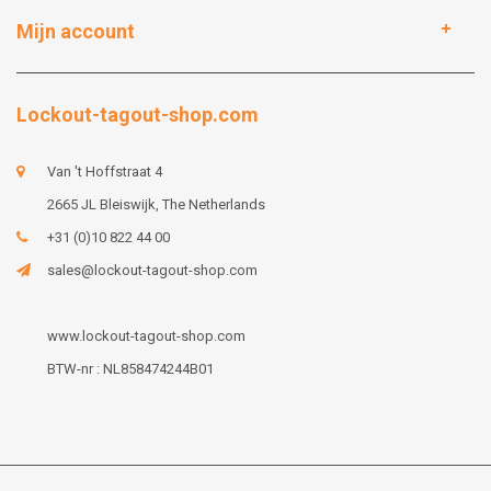
Mijn account
Lockout-tagout-shop.com
Van 't Hoffstraat 4
2665 JL Bleiswijk, The Netherlands
+31 (0)10 822 44 00
sales@lockout-tagout-shop.com
www.lockout-tagout-shop.com
BTW-nr : NL858474244B01