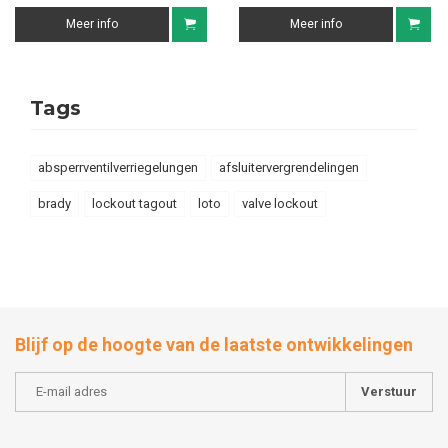
Meer info
Meer info
Tags
absperrventilverriegelungen
afsluitervergrendelingen
brady
lockout tagout
loto
valve lockout
Blijf op de hoogte van de laatste ontwikkelingen
Verstuur