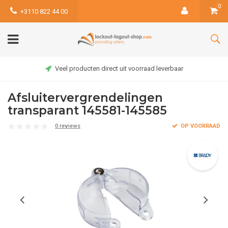
0
+3110 822 44 00
Veel producten direct uit voorraad leverbaar
Afsluitervergrendelingen
transparant 145581-145585
0 reviews
OP VOORRAAD