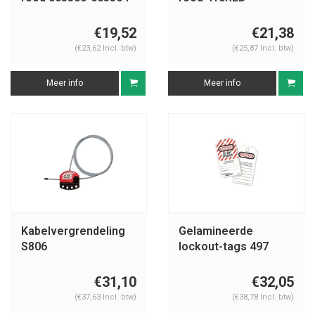
€19,52
€21,38
(€23,62 Incl. btw)
(€25,87 Incl. btw)
Meer info
Meer info
Kabelvergrendeling
Gelamineerde
S806
lockout-tags 497
€31,10
€32,05
(€37,63 Incl. btw)
(€38,78 Incl. btw)