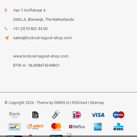
Van 't Hoffstraat 4
2665 JL Bleiswijk, The Netherlands
+31 (0)10 822 44 00
sales@lockout-tagout-shop.com
www.lockout-tagout-shop.com
BTW-nr : NL858474244B01
© Copyright 2026 - Theme by
DMWS.nl
|
RSS-feed
|
Sitemap