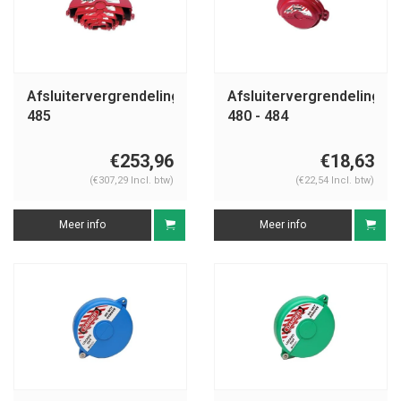
Afsluitervergrendelingen
Afsluitervergrendelingen
485
480 - 484
€253,96
€18,63
(€307,29 Incl. btw)
(€22,54 Incl. btw)
Meer info
Meer info