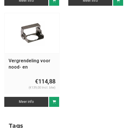
Meer info
Meer info
Vergrendeling voor
nood- en
drukknoppen 104600-
104603
€114,88
(€139,00 Incl. btw)
Meer info
Tags