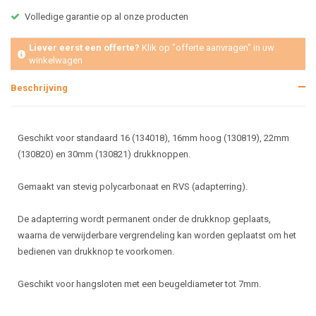
Volledige garantie op al onze producten
Liever eerst een offerte?
Klik op "offerte aanvragen" in uw
winkelwagen
Beschrijving
Geschikt voor standaard 16 (134018), 16mm hoog (130819), 22mm
(130820) en 30mm (130821) drukknoppen.
Gemaakt van stevig polycarbonaat en RVS (adapterring).
De adapterring wordt permanent onder de drukknop geplaats,
waarna de verwijderbare vergrendeling kan worden geplaatst om het
bedienen van drukknop te voorkomen.
Geschikt voor hangsloten met een beugeldiameter tot 7mm.