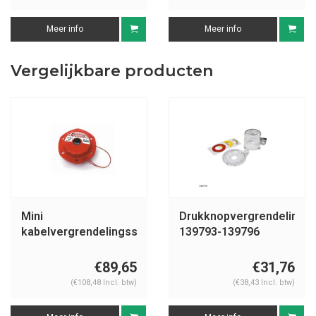
Meer info
Meer info
Vergelijkbare producten
Mini
Drukknopvergrendeling
kabelvergrendelingssyteem
139793-139796
050940-051442
€89,65
€31,76
(€108,48 Incl. btw)
(€38,43 Incl. btw)