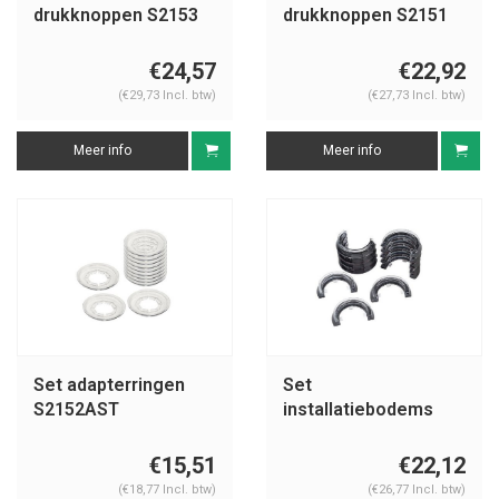
drukknoppen S2153
drukknoppen S2151
€24,57
€22,92
(€29,73 Incl. btw)
(€27,73 Incl. btw)
Meer info
Meer info
Set adapterringen
Set
S2152AST
installatiebodems
S2154AST
€15,51
€22,12
(€18,77 Incl. btw)
(€26,77 Incl. btw)