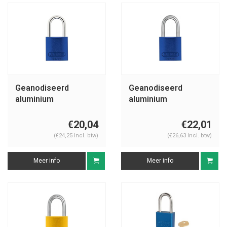
Geanodiseerd
Geanodiseerd
aluminium
aluminium
veiligheidshangslot
veiligheidshangslot
blauw 72/30 BLAU
blauw 72IB/30 BLAU
€20,04
€22,01
(€24,25 Incl. btw)
(€26,63 Incl. btw)
Meer info
Meer info