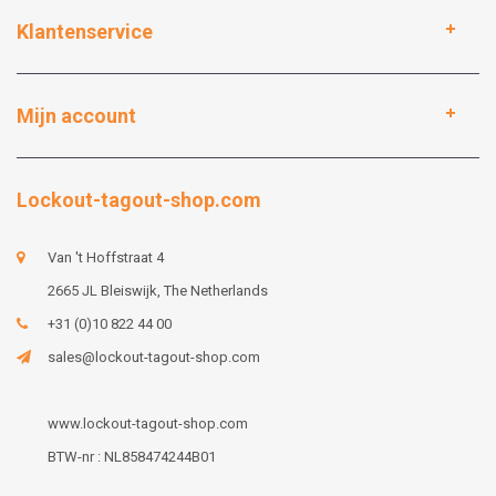
Klantenservice
Mijn account
Lockout-tagout-shop.com
Van 't Hoffstraat 4
2665 JL Bleiswijk, The Netherlands
+31 (0)10 822 44 00
sales@lockout-tagout-shop.com
www.lockout-tagout-shop.com
BTW-nr : NL858474244B01