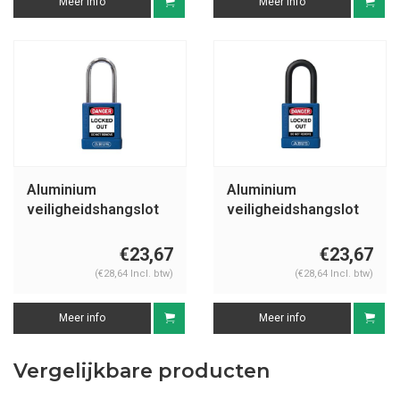
Meer info
Meer info
Aluminium
Aluminium
veiligheidshangslot
veiligheidshangslot
met blauwe cover
met blauwe cover
74BS/40 blauw
74/40 blauw
€23,67
€23,67
(€28,64 Incl. btw)
(€28,64 Incl. btw)
Meer info
Meer info
Vergelijkbare producten