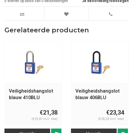
0
sterren op basis van
0
beoordelingen
Je beoordeling toevoegen
Gerelateerde producten
Veiligheidshangslot
Veiligheidshangslot
blauw 410BLU
blauw 406BLU
€21,38
€23,34
(€25,87 Incl. btw)
(€28,24 Incl. btw)