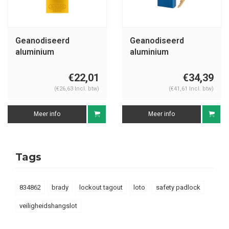
Geanodiseerd
Geanodiseerd
aluminium
aluminium
veiligheidshangslot
veiligheidshangslot
geel 72IB/30 GELB
blauw S1106BLU
€22,01
€34,39
(€26,63 Incl. btw)
(€41,61 Incl. btw)
Meer info
Meer info
Tags
834862
brady
lockout tagout
loto
safety padlock
veiligheidshangslot