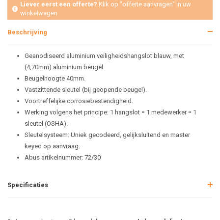
Liever eerst een offerte?
Klik op "offerte aanvragen" in uw
winkelwagen
Beschrijving
Geanodiseerd aluminium veiligheidshangslot blauw, met
(4,70mm) aluminium beugel.
Beugelhoogte 40mm.
Vastzittende sleutel (bij geopende beugel).
Voortreffelijke corrosiebestendigheid.
Werking volgens het principe: 1 hangslot = 1 medewerker = 1
sleutel (OSHA).
Sleutelsysteem: Uniek gecodeerd, gelijksluitend en master
keyed op aanvraag.
Abus artikelnummer: 72/30
Specificaties