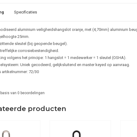
ng
Specificaties
odiseerd aluminium veiligheidshangslot oranje, met (4,70mm) aluminium beug
elhoogte 25mm.
zittende sleutel (bij geopende beugel).
treffelijke corrosiebestendigheid.
ing volgens het principe: 1 hangslot = 1 medewerker = 1 sleutel (OSHA).
telsysteem: Uniek gecodeerd, gelijksluitend en master keyed op aanvraag.
 artikelnummer: 72/30
 basis van
0
beoordelingen
ateerde producten