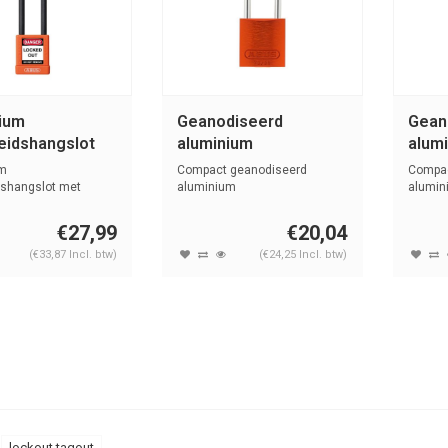
ium
Geanodiseerd
Gean
heidshangslot
aluminium
alum
anje cover
veiligheidshangslot
veili
m
Compact geanodiseerd
Compac
B75 oranje
oranje 72/30 ORANGE
oranj
dshangslot met
aluminium
alumin
cover oranje, g...
veiligheidshangslot oranje,
veiligh
ORA
m...
m...
€27,99
€20,04
(€33,87 Incl. btw)
(€24,25 Incl. btw)
lockout tagout