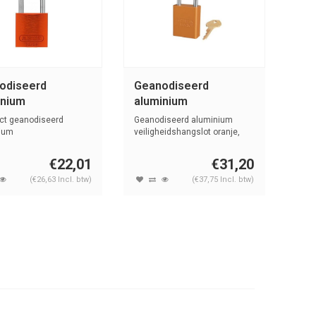
odiseerd
Geanodiseerd
inium
aluminium
gheidshangslot
veiligheidshangslot
t geanodiseerd
Geanodiseerd aluminium
e 72IB/30
oranje S1105ORJ
ium
veiligheidshangslot oranje,
eidshangslot oranje,
met (6,35...
NGE
€22,01
€31,20
(€26,63 Incl. btw)
(€37,75 Incl. btw)