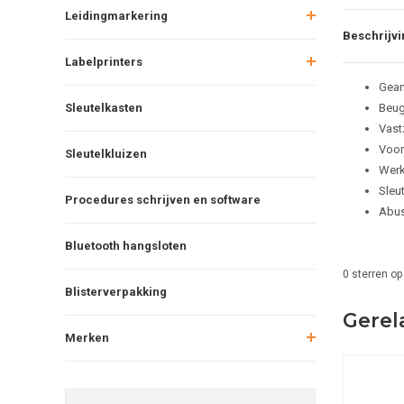
Leidingmarkering
Beschrijvi
Labelprinters
Gean
Sleutelkasten
Beug
Vast
Voor
Sleutelkluizen
Werk
Sleu
Procedures schrijven en software
Abus
Bluetooth hangsloten
0
sterren op
Blisterverpakking
Gerel
Merken