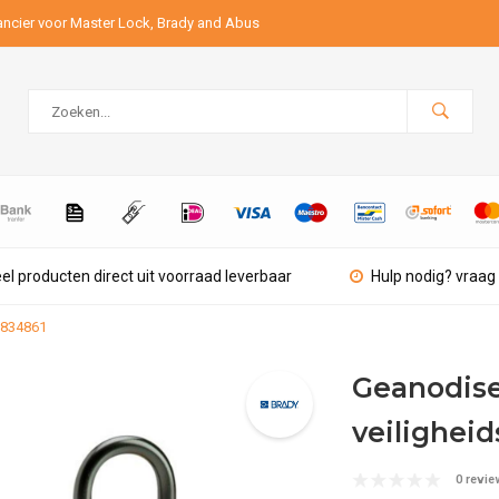
ancier voor Master Lock, Brady and Abus
el producten direct uit voorraad leverbaar
Hulp nodig? vraag 
 834861
Geanodis
veilighei
0 revie