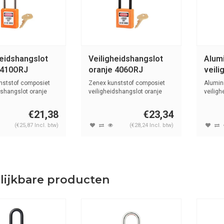
heidshangslot
Veiligheidshangslot
Alum
 410ORJ
oranje 406ORJ
veili
met 
nststof composiet
Zenex kunststof composiet
Alumin
74BS
dshangslot oranje
veiligheidshangslot oranje
veilig
.
met (6m...
kunstst
€21,38
€23,34
(€25,87 Incl. btw)
(€28,24 Incl. btw)
lijkbare producten