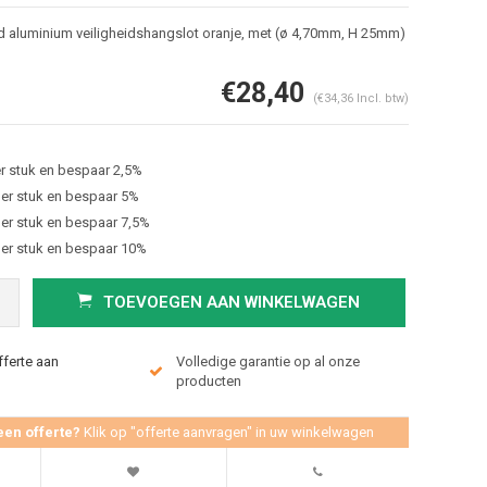
aluminium veiligheidshangslot oranje, met (ø 4,70mm, H 25mm)
€28,40
(€34,36 Incl. btw)
r stuk en bespaar 2,5%
er stuk en bespaar 5%
er stuk en bespaar 7,5%
er stuk en bespaar 10%
Afbeelding vergroten
TOEVOEGEN AAN WINKELWAGEN
fferte aan
Volledige garantie op al onze
producten
een offerte?
Klik op "offerte aanvragen" in uw winkelwagen