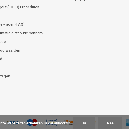
gout (LOTO) Procedures
e vragen (FAQ)
matie distributie partners
oden
voorwaarden
id
vragen
nze website te verbeteren. Is dat akkoord?
Ja
Nee