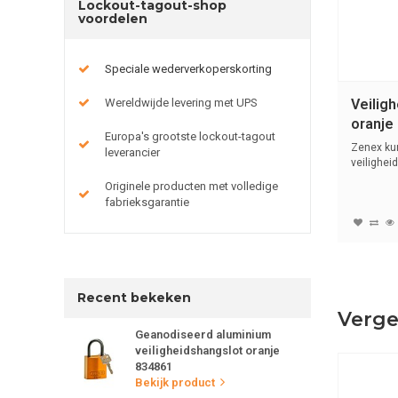
Lockout-tagout-shop
voordelen
Speciale wederverkoperskorting
Wereldwijde levering met UPS
Veilig
oranje
Europa's grootste lockout-tagout
Zenex ku
leverancier
veilighei
met (6m..
Originele producten met volledige
fabrieksgarantie
Recent bekeken
Verge
Geanodiseerd aluminium
veiligheidshangslot oranje
834861
Bekijk product