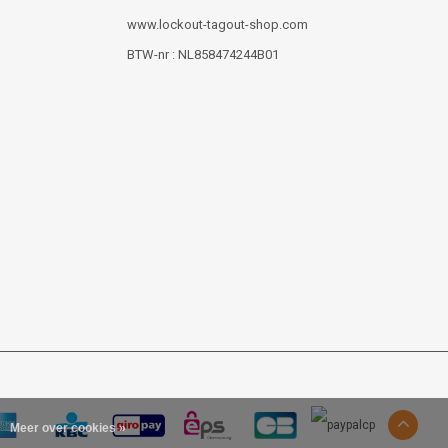
www.lockout-tagout-shop.com
BTW-nr : NL858474244B01
Meer over cookies »