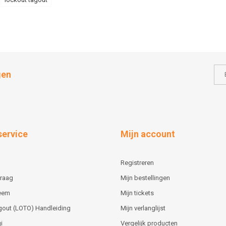
gen
service
Mijn account
Registreren
vraag
Mijn bestellingen
teem
Mijn tickets
gout (LOTO) Handleiding
Mijn verlanglijst
i
Vergelijk producten