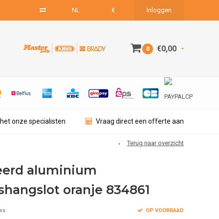
NL
€
Inloggen
€0,00
0
het onze specialisten
Vraag direct een offerte aan
Terug naar overzicht
eerd aluminium
dshangslot oranje 834861
OP VOORRAAD
ws