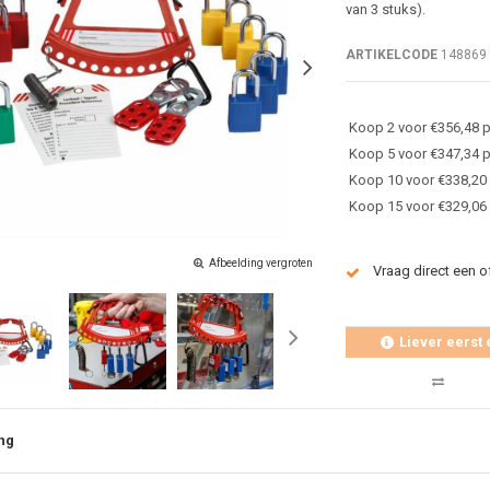
van 3 stuks).
ARTIKELCODE
148869
Koop 2 voor €356,48 p
Koop 5 voor €347,34 p
Koop 10 voor €338,20 
Koop 15 voor €329,06
Afbeelding vergroten
Vraag direct een o
Liever eerst 
ng