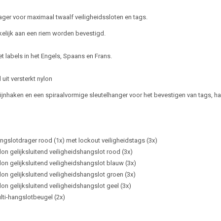
ger voor maximaal twaalf veiligheidssloten en tags.
lijk aan een riem worden bevestigd.
t labels in het Engels, Spaans en Frans.
uit versterkt nylon
ijnhaken en een spiraalvormige sleutelhanger voor het bevestigen van tags, h
ngslotdrager rood (1x) met lockout veiligheidstags (3x)
lon gelijksluitend veiligheidshangslot rood (3x)
lon gelijksluitend veiligheidshangslot blauw (3x)
lon gelijksluitend veiligheidshangslot groen (3x)
lon gelijksluitend veiligheidshangslot geel (3x)
lti-hangslotbeugel (2x)