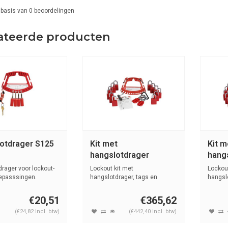
 basis van
0
beoordelingen
ateerde producten
otdrager S125
Kit met
Kit m
hangslotdrager
hang
148867
1488
rager voor lockout-
Lockout kit met
Lockout
oepasssingen.
hangslotdrager, tags en
hangslo
veiligheidshangslot...
gelijksl
€20,51
€365,62
(€24,82 Incl. btw)
(€442,40 Incl. btw)