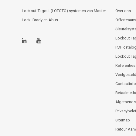
Lockout-Tagout (LOTOTO) systemen van Master
Over ons
Lock, Brady en Abus
Offerteaan
Sleutelsys
Lockout Ta
PDF catalog
Lockout Ta
Referenties
Veelgesteld
Contactinfor
Betaalmeth
Algemene 
Privacybele
Sitemap
Retour Aan