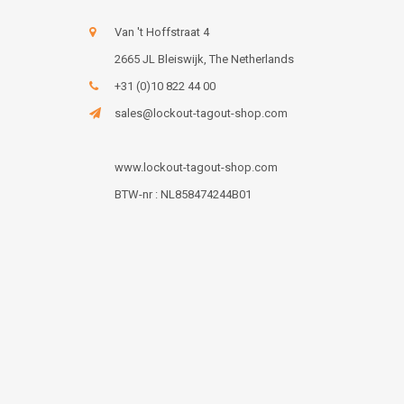
Van 't Hoffstraat 4
2665 JL Bleiswijk, The Netherlands
+31 (0)10 822 44 00
sales@lockout-tagout-shop.com
www.lockout-tagout-shop.com
BTW-nr : NL858474244B01