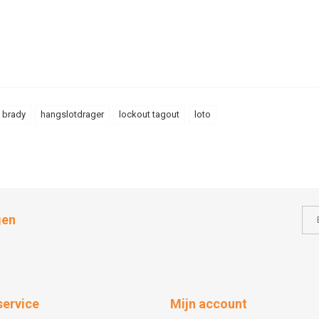
brady
hangslotdrager
lockout tagout
loto
gen
service
Mijn account