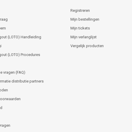
Registreren
vraag
Mijn bestellingen
teem
Mijn tickets
gout (LOTO) Handleiding
Mijn verlanglijst
i
Vergelijk producten
gout (LOTO) Procedures
e vragen (FAQ)
matie distributie partners
oden
voorwaarden
id
vragen