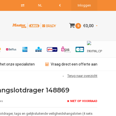
NL
€
Inloggen
€0,00
0
het onze specialisten
Vraag direct een offerte aan
Terug naar overzicht
angslotdrager 148869
NIET OP VOORRAAD
ws
otdrager, tags en gelijksluitende veiligheidshangsloten (4 sets