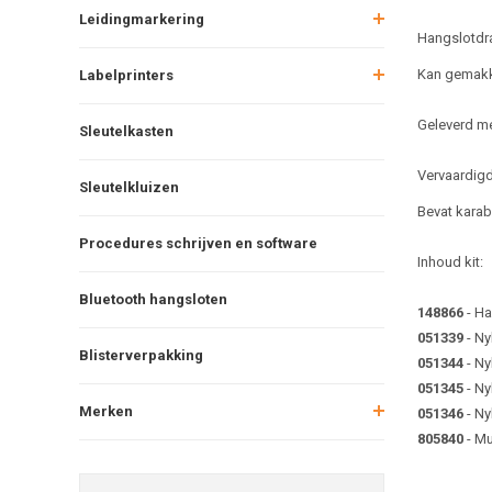
Leidingmarkering
Hangslotdra
Kan gemakke
Labelprinters
Geleverd me
Sleutelkasten
Vervaardigd 
Sleutelkluizen
Bevat karab
Procedures schrijven en software
Inhoud kit:
Bluetooth hangsloten
148866
- Ha
051339
- Ny
Blisterverpakking
051344
- Ny
051345
- Ny
Merken
051346
- Ny
805840
- Mu