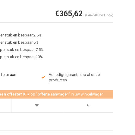
€365,62
(€442,40 Incl. btw)
er stuk en bespaar 2,5%
er stuk en bespaar 5%
per stuk en bespaar 7,5%
 per stuk en bespaar 10%
Afbeelding vergroten
fferte aan
Volledige garantie op al onze
producten
een offerte?
Klik op "offerte aanvragen" in uw winkelwagen