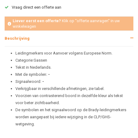
Vraag direct een offerte aan
Liever eerst een offerte?
Klik op "offerte aanvragen" in uw
winkelwagen
Beschrijving
Leidingmerkers voor Aanvoer volgens Europese Norm.
Categorie:Gassen
Tekst in Nederlands.
Met de symbolen:
-
Signaalwoord:
-
Verkrijgbaar in verschillende afmetingen, zie tabel.
Voorzien van contrasterend boord in dezelfde kleur als tekst
voor beter zichtbaarheid.
De symbolen en het signaalwoord op de Brady-leidingmerkers
worden aangepast bij iedere wijziging in de CLP/GHS-
wetgeving.