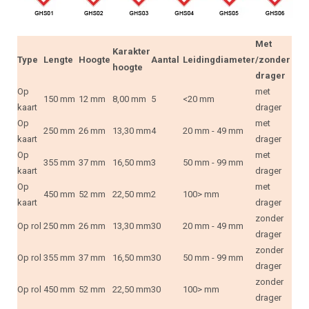
Met
Karakter
Type
Lengte
Hoogte
Aantal
Leidingdiameter
/zonder
hoogte
drager
Op
met
150 mm
12 mm
8,00 mm
5
<20 mm
kaart
drager
Op
met
250 mm
26 mm
13,30 mm
4
20 mm - 49 mm
kaart
drager
Op
met
355 mm
37 mm
16,50 mm
3
50 mm - 99 mm
kaart
drager
Op
met
450 mm
52 mm
22,50 mm
2
100> mm
kaart
drager
zonder
Op rol
250 mm
26 mm
13,30 mm
30
20 mm - 49 mm
drager
zonder
Op rol
355 mm
37 mm
16,50 mm
30
50 mm - 99 mm
drager
zonder
Op rol
450 mm
52 mm
22,50 mm
30
100> mm
drager