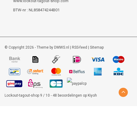
www.lockout-tagout-shop.com
BTW-nr : NL858474244B01
© Copyright 2026 - Theme by
DMWS.nl
|
RSS-feed
|
Sitemap
Lockout-tagout-shop
9
/
10
-
48
beoordelingen op
Kiyoh