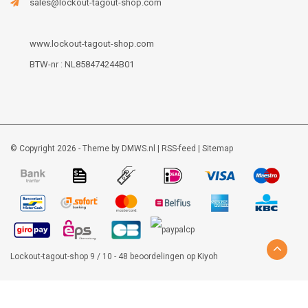
sales@lockout-tagout-shop.com
www.lockout-tagout-shop.com
BTW-nr : NL858474244B01
© Copyright 2026 - Theme by
DMWS.nl
|
RSS-feed
|
Sitemap
Lockout-tagout-shop
9
/
10
-
48
beoordelingen op
Kiyoh