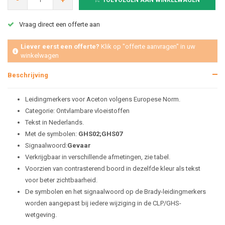
-
+
TOEVOEGEN AAN WINKELWAGEN
Vraag direct een offerte aan
Liever eerst een offerte?
Klik op "offerte aanvragen" in uw
winkelwagen
Beschrijving
Leidingmerkers voor Aceton volgens Europese Norm.
Categorie: Ontvlambare vloeistoffen
Tekst in Nederlands.
Met de symbolen:
GHS02;GHS07
Signaalwoord:
Gevaar
Verkrijgbaar in verschillende afmetingen, zie tabel.
Voorzien van contrasterend boord in dezelfde kleur als tekst
voor beter zichtbaarheid.
De symbolen en het signaalwoord op de Brady-leidingmerkers
worden aangepast bij iedere wijziging in de CLP/GHS-
wetgeving.