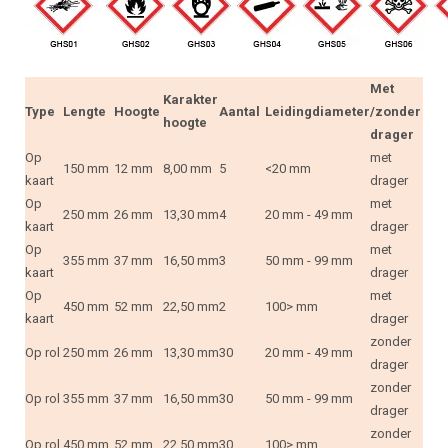
Met
Karakter
Type
Lengte
Hoogte
Aantal
Leidingdiameter
/zonder
hoogte
drager
Op
met
150 mm
12 mm
8,00 mm
5
<20 mm
kaart
drager
Op
met
250 mm
26 mm
13,30 mm
4
20 mm - 49 mm
kaart
drager
Op
met
355 mm
37 mm
16,50 mm
3
50 mm - 99 mm
kaart
drager
Op
met
450 mm
52 mm
22,50 mm
2
100> mm
kaart
drager
zonder
Op rol
250 mm
26 mm
13,30 mm
30
20 mm - 49 mm
drager
zonder
Op rol
355 mm
37 mm
16,50 mm
30
50 mm - 99 mm
drager
zonder
Op rol
450 mm
52 mm
22,50 mm
30
100> mm