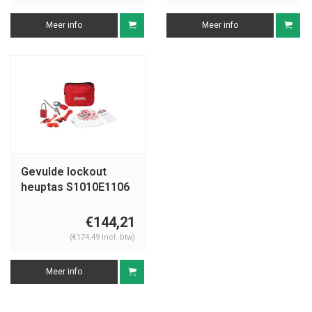
Meer info
Meer info
Gevulde lockout
heuptas S1010E1106
€144,21
(€174,49 Incl. btw)
Meer info