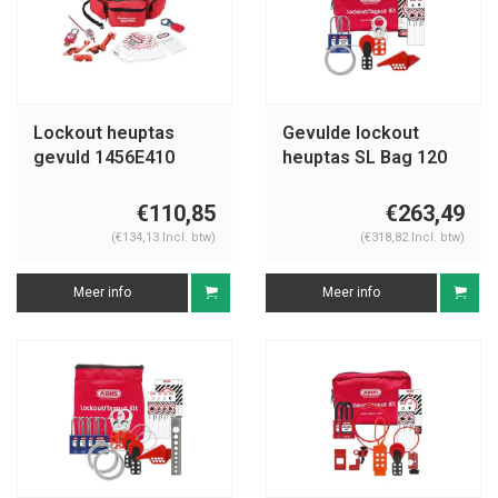
Lockout heuptas
Gevulde lockout
gevuld 1456E410
heuptas SL Bag 120
Mechanisch
€110,85
€263,49
(€134,13 Incl. btw)
(€318,82 Incl. btw)
Meer info
Meer info