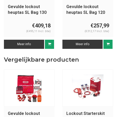
Gevulde lockout
Gevulde lockout
heuptas SL Bag 130
heuptas SL Bag 120
Mechanisch
Elektrisch
€409,18
€257,99
(€495,11 Incl. btw)
(€312,17 Incl. btw)
Meer info
Meer info
Vergelijkbare producten
Gevulde lockout
Lockout Starterskit