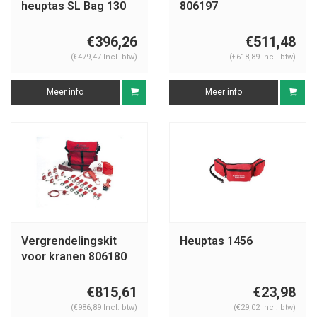
heuptas SL Bag 130
806197
Elektrisch
€396,26
€511,48
(€479,47 Incl. btw)
(€618,89 Incl. btw)
Meer info
Meer info
Vergrendelingskit
Heuptas 1456
voor kranen 806180
€815,61
€23,98
(€986,89 Incl. btw)
(€29,02 Incl. btw)